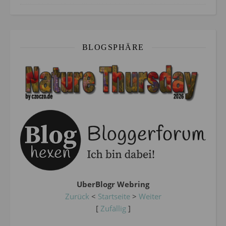
BLOGSPHÄRE
UberBlogr Webring
Zurück
<
Startseite
>
Weiter
[
Zufällig
]