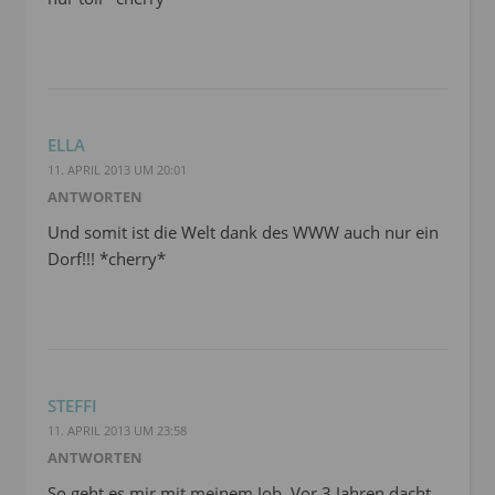
ELLA
11. APRIL 2013 UM 20:01
ANTWORTEN
Und somit ist die Welt dank des WWW auch nur ein
Dorf!!! *cherry*
STEFFI
11. APRIL 2013 UM 23:58
ANTWORTEN
So geht es mir mit meinem Job. Vor 3 Jahren dacht