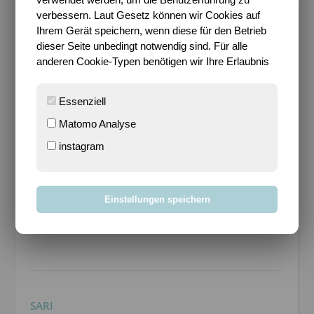
verbessern. Laut Gesetz können wir Cookies auf
10 KOMMENTARE
Ihrem Gerät speichern, wenn diese für den Betrieb
dieser Seite unbedingt notwendig sind. Für alle
anderen Cookie-Typen benötigen wir Ihre Erlaubnis
ULLI
11. APRIL 2013 UM 07:21
Essenziell
ANTWORTEN
Matomo Analyse
Auch mal eine nette Geschicht. :)
Ich habe auch schon ein paar nette Menschen übers
instagram
Internet kennen gelernt. Jetzt nicht unbedingt aus
der Nachbarschaft, aber Menschen, mit denen ich
mich zu bestimmten Anlässen gerne treffe.
Einstellungen speichern
Manchmal ist das Internet schon sehr schön. ;)
SARI