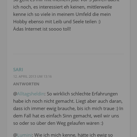
ich noch, es interessiert eh keinen, mittlerweile
kenne ich so viele in meinem Umfeld die mein
Hobby ebenso mit Leib und Seele teilen :)
Ädas Internet ist soooo toll!
SARI
12. APRIL 2013 UM 13:16
ANTWORTEN
@
Alltagsheldin
: So wirklich schlechte Erfahrungen
habe ich noch nicht gemacht. Liegt aber auch daran,
dass ich immer ewig brauche, bis ich mich traue :) In
dem Fall hat es einfach Sinn gemacht, weil wir uns
so oder so über den Weg gelaufen wären :)
@
Lumini
: Wie ich mich kenne, hätte ich ewig so