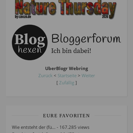
UberBlogr Webring
Zurück
<
Startseite
>
Weiter
[
Zufällig
]
EURE FAVORITEN
Wie entsteht der (fü...
- 167.285 views