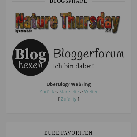
BLOGSPHÄRE
UberBlogr Webring
Zurück
<
Startseite
>
Weiter
[
Zufällig
]
EURE FAVORITEN