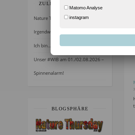
ZULETZT GEBLOGGT…
Matomo Analyse
instagram
Nature Thursday 21/2026 –
Irgendwie wie April, oder?
Ich bin…
Unser #WIB am 01./02.08.2026 –
Spinnenalarm!
3
BLOGSPHÄRE