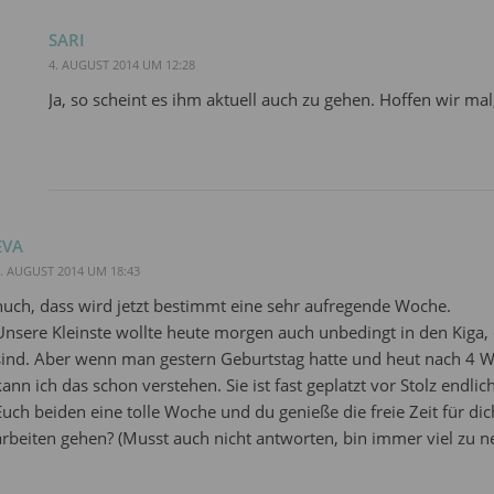
SARI
4. AUGUST 2014 UM 12:28
Ja, so scheint es ihm aktuell auch zu gehen. Hoffen wir mal,
EVA
. AUGUST 2014 UM 18:43
huch, dass wird jetzt bestimmt eine sehr aufregende Woche.
Unsere Kleinste wollte heute morgen auch unbedingt in den Kiga
sind. Aber wenn man gestern Geburtstag hatte und heut nach 4 Wo
kann ich das schon verstehen. Sie ist fast geplatzt vor Stolz endlich
Euch beiden eine tolle Woche und du genieße die freie Zeit für d
arbeiten gehen? (Musst auch nicht antworten, bin immer viel zu ne