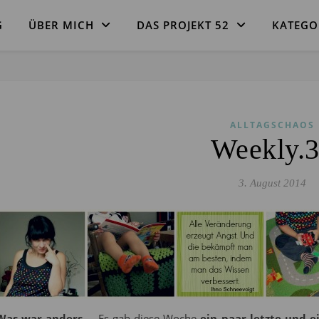
G
ÜBER MICH
DAS PROJEKT 52
KATEGO
ALLTAGSCHAOS
Weekly.
3. August 2014
Was war anders –
.Es gab diese Woche
ein paar letzte und e