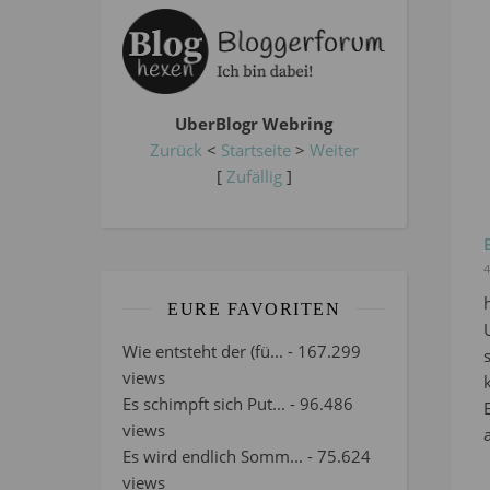
UberBlogr Webring
Zurück
<
Startseite
>
Weiter
[
Zufällig
]
4
EURE FAVORITEN
Wie entsteht der (fü...
- 167.299
views
Es schimpft sich Put...
- 96.486
views
Es wird endlich Somm...
- 75.624
views