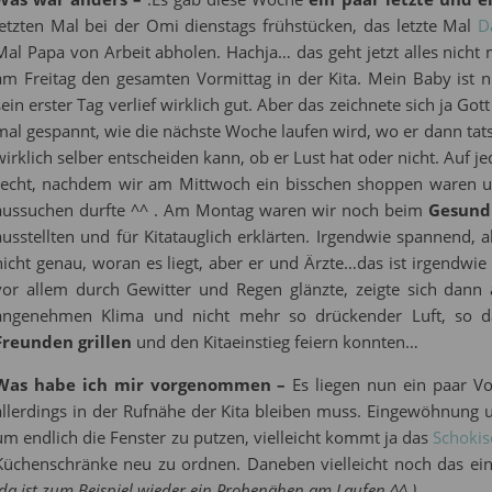
letzten Mal bei der Omi dienstags frühstücken, das letzte Mal
D
Mal Papa von Arbeit abholen. Hachja… das geht jetzt alles nich
am Freitag den gesamten Vormittag in der Kita. Mein Baby ist n
sein erster Tag verlief wirklich gut. Aber das zeichnete sich ja Got
mal gespannt, wie die nächste Woche laufen wird, wo er dann tats
wirklich selber entscheiden kann, ob er Lust hat oder nicht. Auf jed
recht, nachdem wir am Mittwoch ein bisschen shoppen waren un
aussuchen durfte ^^ . Am Montag waren wir noch beim
Gesund
ausstellten und für Kitatauglich erklärten. Irgendwie spannend, a
nicht genau, woran es liegt, aber er und Ärzte…das ist irgendwie
vor allem durch Gewitter und Regen glänzte, zeigte sich dann
angenehmen Klima und nicht mehr so drückender Luft, so 
Freunden grillen
und den Kitaeinstieg feiern konnten…
Was habe ich mir vorgenommen –
Es liegen nun ein paar Vo
allerdings in der Rufnähe der Kita bleiben muss. Eingewöhnung u
um endlich die Fenster zu putzen, vielleicht kommt ja das
Schoki
Küchenschränke neu zu ordnen. Daneben vielleicht noch das ei
(da ist zum Beispiel wieder ein Probenähen am Laufen ^^ ).