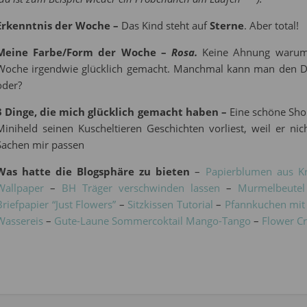
Erkenntnis der Woche –
Das Kind steht auf
Sterne
. Aber total!
Meine Farbe/Form der Woche –
Rosa.
Keine Ahnung warum,
Woche irgendwie glücklich gemacht. Manchmal kann man den Di
oder?
3 Dinge, die mich glücklich gemacht haben –
Eine schöne Sho
Miniheld seinen Kuscheltieren Geschichten vorliest, weil er n
Sachen mir passen
Was hatte die Blogsphäre zu bieten
–
Papierblumen aus K
Wallpaper
–
BH Träger verschwinden lassen
–
Murmelbeutel
Briefpapier “Just Flowers”
–
Sitzkissen Tutorial
–
Pfannkuchen mit
Wassereis
–
Gute-Laune Sommercoktail Mango-Tango
–
Flower C