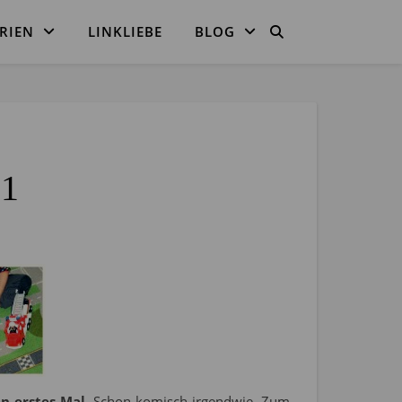
RIEN
LINKLIEBE
BLOG
31
in erstes Mal
. Schon komisch irgendwie. Zum