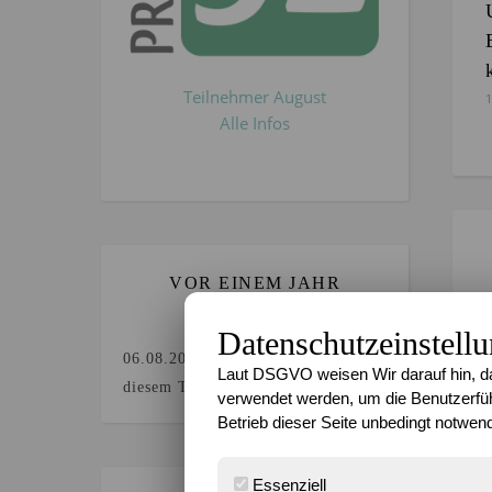
Teilnehmer August
1
Alle Infos
VOR EINEM JAHR
GEBLOGGT`?
Datenschutzeinstell
3
06.08.2025
Keine Beiträge an
Laut DSGVO weisen Wir darauf hin, da
diesem Tag.
verwendet werden, um die Benutzerfüh
Betrieb dieser Seite unbedingt notwend
Essenziell