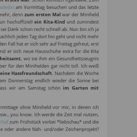
adedin
am Vormittag besuchen und das letzte
t mehr, denn
zum ersten Mal
war der Miniheld
un hochoffiziell
ein Kita-Kind
und zumindest
t sei Dank schon recht schnell ab. Nun bin ich ja
ächlich jeden Tag dort hin geht und nicht mehr
en Fall hat er sich sehr auf Freitag gefreut, erst
d er sich neue Hausschuhe extra für die Kita
heitsamt
, wo sie ihm ein Gesundheitszeugnis
ber für den Minihelden gar nicht toll. Ich weiß
eine Hassfreundschaft
. Nachdem die Woche
 am Donnerstag endlich wieder die Sonne bei
dass wir am Samstag schön
im Garten mit
rmittage ohne Miniheld vor mir, in denen ich
sw., you know. Ich werde die Zeit mal nutzen,
schaf
zum Frühstück vorbei *liebschau* und die
ne oder andere Näh- und/oder Zeichenprojekt?