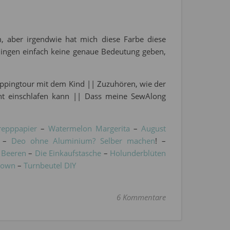
 aber irgendwie hat mich diese Farbe diese
ngen einfach keine genaue Bedeutung geben,
ppingtour mit dem Kind || Zuzuhören, wie der
icht einschlafen kann || Dass meine SewAlong
repppapier
–
Watermelon Margerita
–
August
–
Deo ohne Aluminium? Selber machen
! –
 Beeren
–
Die Einkaufstasche
–
Holunderblüten
rown
–
Turnbeutel DIY
6 Kommentare