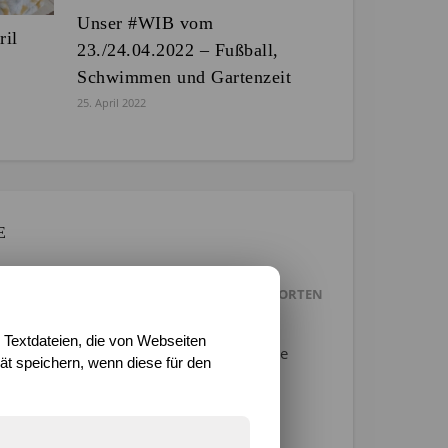
Unser #WIB vom
ril
23./24.04.2022 – Fußball,
Schwimmen und Gartenzeit
25. April 2022
E
ANTWORTEN
 Textdateien, die von Webseiten
Woche entwickeln wird :) Ich drücke beide
t speichern, wenn diese für den
hr gut.