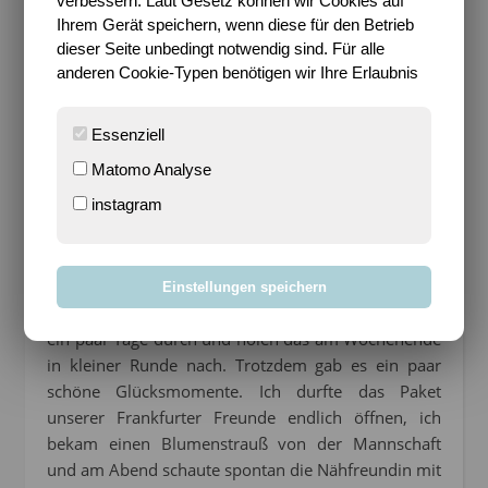
verbessern. Laut Gesetz können wir Cookies auf
Ihrem Gerät speichern, wenn diese für den Betrieb
dieser Seite unbedingt notwendig sind. Für alle
anderen Cookie-Typen benötigen wir Ihre Erlaubnis
Essenziell
02. Ich, das Geburtstagskind –
Ein Tag, an dem es
Matomo Analyse
mal nur um einen selbst gehen soll? Ich glaube das
instagram
nennt sich Geburtstag *lach*. Gefeiert habe ich aber
nicht. Wir brauchten alle etwas Ruhe, ich hatte keine
Lust auf Putzen und Aufräumen und die Kinder
sollten ruhig zu ihrem Fußball gehen können. Sie
Einstellungen speichern
mussten lange genug darauf verzichten. Wir atmen
ein paar Tage durch und holen das am Wochenende
in kleiner Runde nach. Trotzdem gab es ein paar
schöne Glücksmomente. Ich durfte das Paket
unserer Frankfurter Freunde endlich öffnen, ich
bekam einen Blumenstrauß von der Mannschaft
und am Abend schaute spontan die Nähfreundin mit