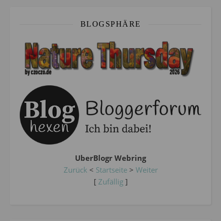
BLOGSPHÄRE
UberBlogr Webring
Zurück
<
Startseite
>
Weiter
[
Zufällig
]