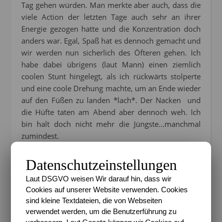
Tag gehen würden. Man merkte aber auch, dass die
viele Action der letzten Tage auch sehr an ihrer
Energie gezogen hatte und die Konzentration doch
anders war. Egal, Spaß hat es dennoch gemacht und
wir werden nun sicherlich des Öfteren gehen. Ich
habe dabei übrigens (laut Mann) einen ziemlich
coolen Stunt hingelegt, als ich rückwärts stolperte
und eine coole Drehung machte, um an Ende wieder
auf den Füßen zu landen *lach*. Der Nacken und
die Hüfte taten am Abend aber dennoch weh. Ich
bin halt doch nicht mehr die Jüngste…manchmal
zumindest.
Datenschutzeinstellungen
Laut DSGVO weisen Wir darauf hin, dass wir
Cookies auf unserer Website verwenden. Cookies
sind kleine Textdateien, die von Webseiten
verwendet werden, um die Benutzerführung zu