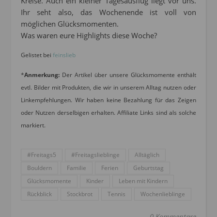
Kreise. Auch ein kleiner Tagesausflug liegt vor uns.
Ihr seht also, das Wochenende ist voll von
möglichen Glücksmomenten.
Was waren eure Highlights diese Woche?
Gelistet bei
feinslieb
*
Anmerkung:
Der Artikel über unsere Glücksmomente enthält
evtl. Bilder mit Produkten, die wir in unserem Alltag nutzen oder
Linkempfehlungen. Wir haben keine Bezahlung für das Zeigen
oder Nutzen derselbigen erhalten. Affiliate Links sind als solche
markiert.
#Freitags5
#Freitagslieblinge
Alltäglich
Bouldern
Familie
Ferien
Geburtstag
Glücksmomente
Kinder
Leben mit Kindern
Rückblick
Stockbrot
Tennis
Wochenlieblinge
0 Kommentare