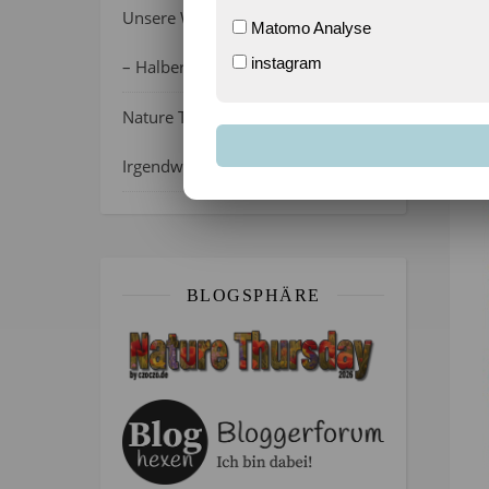
Unsere Wochenlieblinge 31/2026
Matomo Analyse
instagram
– Halber Alltag ist zurück
Nature Thursday 21/2026 –
Irgendwie wie April, oder?
BLOGSPHÄRE