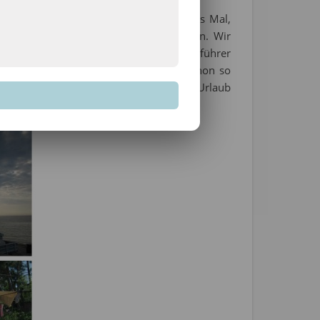
ht teilt Ihr diese ja mit mir *lach* Jedes Mal,
Der Held schüttelt oft den Kopf deswegen. Wir
erliefen konnte ich mich mit dem Reiseführer
 deswegen nicht missen, weil sie mir schon so
der geliefert haben…sie haben mir jeden Urlaub