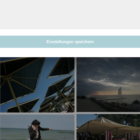
Wenn es um das Reisen geht, habe ich eine kleine Macke. Vielleic
wenn wir verreisen, kaufe ich einen Reiseführer, ja wirklich. 
haben doch Navi im Handy, aber HA…als wir uns mal in Irland v
super orientieren. Ich möchte meine Reiseführer schon alleine
viele wertvolle Informationen über die jeweiligen Städte und Län
Einstellungen speichern
versüßt…kennt ihr das?