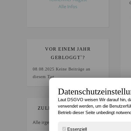
Alle Infos
VOR EINEM JAHR
GEBLOGGT`?
08.08.2025
Keine Beiträge an
diesem Tag.
Datenschutzeinstell
Laut DSGVO weisen Wir darauf hin, da
verwendet werden, um die Benutzerfüh
ZULETZT GEBLOGGT…
Betrieb dieser Seite unbedingt notwend
Alle irgendwie verrückt, oder?
Essenziell