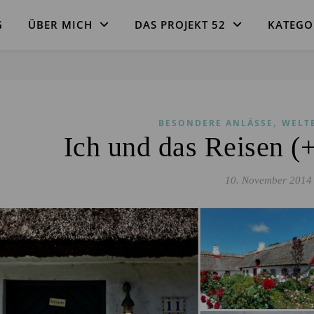
G
ÜBER MICH
DAS PROJEKT 52
KATEGO
,
BESONDERE ANLÄSSE
WELT
Ich und das Reisen (
10. November 2014