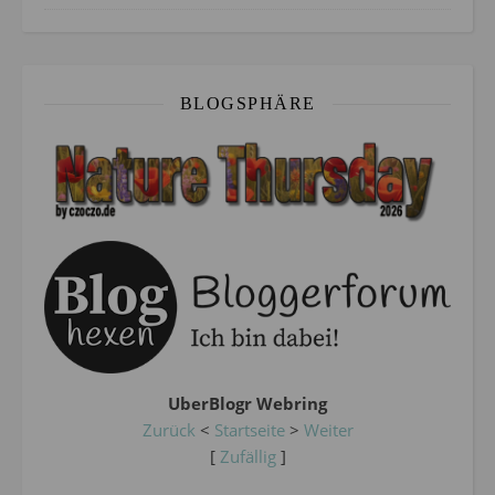
BLOGSPHÄRE
UberBlogr Webring
Zurück
<
Startseite
>
Weiter
[
Zufällig
]