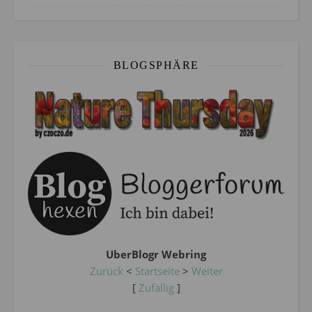
BLOGSPHÄRE
UberBlogr Webring
Zurück
<
Startseite
>
Weiter
[
Zufällig
]