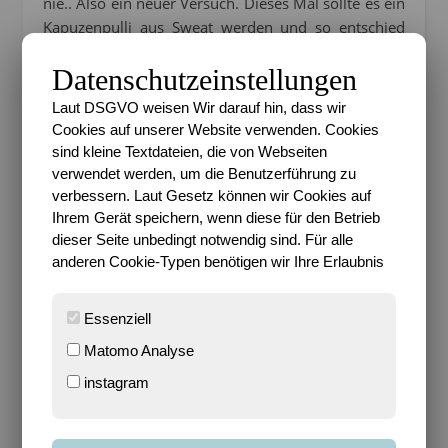
nie.. Also ein neuer Versuch. Dieses Mal sollte es ein
Kapuzenpulli aus Sweat werden und so entschied
ich mich für das Schnittmuster
Miro von Worawo
Datenschutzeinstellungen
in der Männerversion, allerdings mit einer kleinen
Änderung. Der Mann bevorzugt es nämlich schlicht,
Laut DSGVO weisen Wir darauf hin, dass wir
schlichter am Schlichtesten und der Schnitt sieht
Cookies auf unserer Website verwenden. Cookies
eigentlich einen Farbenmix vor, so dass ich den
sind kleine Textdateien, die von Webseiten
Schnitt erst einmal zusammen basteln musste
verwendet werden, um die Benutzerführung zu
*lach* …
verbessern. Laut Gesetz können wir Cookies auf
Ihrem Gerät speichern, wenn diese für den Betrieb
dieser Seite unbedingt notwendig sind. Für alle
anderen Cookie-Typen benötigen wir Ihre Erlaubnis
Essenziell
Matomo Analyse
instagram