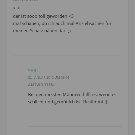
*_*
der ist sooo toll geworden <3
mal schauen, ob ich auch mal Anziehsachen für
meinen Schatz nähen darf ;)
SARI
22. JANUAR 2015 UM 09:04
ANTWORTEN
Bei den meisten Männern hilft es, wenn es
schlicht und gemütlich ist. Bestimmt ;)