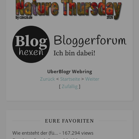
UberBlogr Webring
Zurück
<
Startseite
>
Weiter
[
Zufällig
]
EURE FAVORITEN
Wie entsteht der (fü...
- 167.294 views