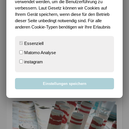
verwendet werden, um die Benutzerführung zu
verbessern. Laut Gesetz können wir Cookies auf
Ihrem Gerät speichern, wenn diese für den Betrieb
dieser Seite unbedingt notwendig sind. Für alle
anderen Cookie-Typen benötigen wir Ihre Erlaubnis
Essenziell
Matomo Analyse
Gemeinsam malten die beiden Haushelden dann die
instagram
Klorollen erst ordentlich weiß an und ließen die
Farbe gut trocknen. Und damit die Klorollen-Pins
auch wie richtige Pins aussehen, wurden sie am
Einstellungen speichern
Ende noch mit roten Streifen verziehrt
(geht
natürlich auch mit anderen Farben)
.