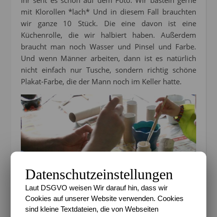
Ihr seht es schon auf dem Foto: Wir basteln gerne
mit Klorollen *lach* Und in diesem Fall brauchten
wir ganze 10 Stück. Die eine davon ist eine
Küchenrolle, die wir halbiert haben. Außerdem
braucht man noch Wasser und Pinsel und Farbe.
Und wenn Männer arbeiten, dann ist es natürlich
nicht einfach nur Tusche, sondern richtig schöne
Plakat-Farbe, die der Mann noch im Keller hatte.
Datenschutzeinstellungen
Laut DSGVO weisen Wir darauf hin, dass wir
Cookies auf unserer Website verwenden. Cookies
sind kleine Textdateien, die von Webseiten