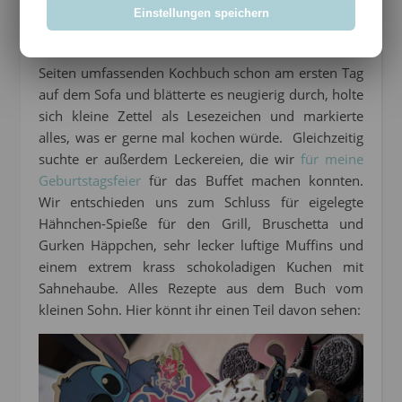
Rezepten
Einstellungen speichern
Tatsächlich saß der kleine Sohn mit dem über 300
Seiten umfassenden Kochbuch schon am ersten Tag
auf dem Sofa und blätterte es neugierig durch, holte
sich kleine Zettel als Lesezeichen und markierte
alles, was er gerne mal kochen würde. Gleichzeitig
suchte er außerdem Leckereien, die wir
für meine
Geburtstagsfeier
für das Buffet machen konnten.
Wir entschieden uns zum Schluss für eigelegte
Hähnchen-Spieße für den Grill, Bruschetta und
Gurken Häppchen, sehr lecker luftige Muffins und
einem extrem krass schokoladigen Kuchen mit
Sahnehaube. Alles Rezepte aus dem Buch vom
kleinen Sohn. Hier könnt ihr einen Teil davon sehen: