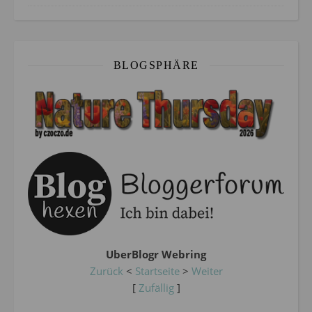
BLOGSPHÄRE
UberBlogr Webring
Zurück
<
Startseite
>
Weiter
[
Zufällig
]