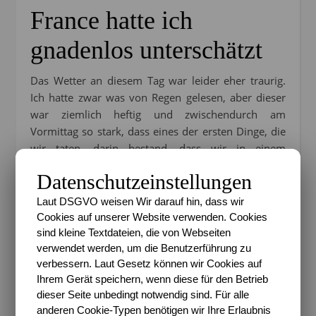
France hatte ich
gnadenlos unterschätzt
Das Wetter an diesem Tag war leider eher traurig.
Ich hatte zwar was von Regen gelesen, aber dieser
war ziemlich heftig und zwischendurch am
Vormittag so stark, dass eines der ersten Dinge, die
wir taten, darin bestand, dass wir in einem
überlaufenen Souvenir-Shop zwei Schirme kauften,
Datenschutzeinstellungen
um nicht gleich total durchnässt zu sein. Das war
auch das einzige Souvenir, das wir in Paris kauften.
Laut DSGVO weisen Wir darauf hin, dass wir
Cookies auf unserer Website verwenden. Cookies
sind kleine Textdateien, die von Webseiten
verwendet werden, um die Benutzerführung zu
verbessern. Laut Gesetz können wir Cookies auf
Ihrem Gerät speichern, wenn diese für den Betrieb
dieser Seite unbedingt notwendig sind. Für alle
anderen Cookie-Typen benötigen wir Ihre Erlaubnis