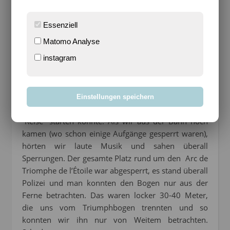
Essenziell
Matomo Analyse
instagram
Wie geplant fuhren wir also mit der Bahn Linie A
durch bis zu der Station Charles-de-Gaulle – Étoile.
Eine Empfehlung aus dem Internet, weil man direkt
Einstellungen speichern
am Triumphbogen rauskommen und von da seine
“Reise” starten konnte. Als wir aus der Bahn hoch
kamen (wo schon einige Aufgänge gesperrt waren),
hörten wir laute Musik und sahen überall
Sperrungen. Der gesamte Platz rund um den Arc de
Triomphe de l’Étoile war abgesperrt, es stand überall
Polizei und man konnten den Bogen nur aus der
Ferne betrachten. Das waren locker 30-40 Meter,
die uns vom Triumphbogen trennten und so
konnten wir ihn nur von Weitem betrachten.