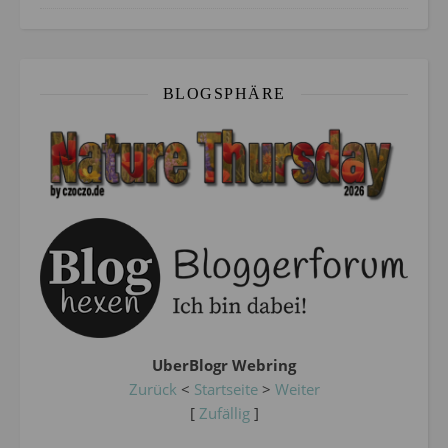
BLOGSPHÄRE
UberBlogr Webring
Zurück
<
Startseite
>
Weiter
[
Zufällig
]