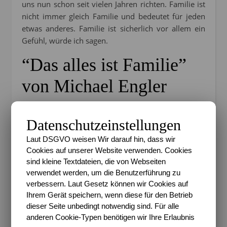
uns nun schon seit vielen Jahren richten. Familie ist
nicht immer gleich Familie und bedeutet für jeden
etwas anderes. Familie ist sicherlich vor allem ein
Gefühl, würde ich sagen.
“Das alles ist Familie”
von Michael Engler
Gestern lag ich seit Längerem mal wieder mit dem
kleinen Sohn abends zusammen im Bett und nahm
Datenschutzeinstellungen
mir die Zeit, um mit ihm ein schönes Buch zu lesen.
Laut DSGVO weisen Wir darauf hin, dass wir
In letzter Zeit sind da wieder einige schöne neue
Cookies auf unserer Website verwenden. Cookies
Exemplare dazu gekommen, so dass ich mir
sind kleine Textdateien, die von Webseiten
überlegt habe, dass eine Kinderbuchwoche mal
verwendet werden, um die Benutzerführung zu
wieder ganz schön wäre. Diese wird es übrigens
verbessern. Laut Gesetz können wir Cookies auf
nächste Woche als kleinen Oster-Countdown geben.
Ihrem Gerät speichern, wenn diese für den Betrieb
Freut euch drauf, denn im Laufe dieser Woche heißt
dieser Seite unbedingt notwendig sind. Für alle
es dann auch wieder “Heute ein Buch” und ich hab
anderen Cookie-Typen benötigen wir Ihre Erlaubnis