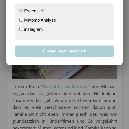
da etwas ganz Tolles für euch aufgetan.
Essenziell
Matomo Analyse
instagram
Einstellungen speichern
In dem Buch
“Das alles ist Familie”
von Michael
Engler, das ich gestern aber mit dem Heldenkind
zusammen las, geht es um das Thema Familie und
dass es viele verschiedene Formen davon gibt.
Familie ist nicht eben immer gleich das, was wir
grundsätzlich in Kinderfilmen und Co vorgeführt
bekommen: Mutter, Vater und Kind. Familie kann so