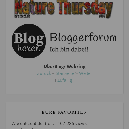
UberBlogr Webring
Zurück
<
Startseite
>
Weiter
[
Zufällig
]
EURE FAVORITEN
Wie entsteht der (fü...
- 167.285 views