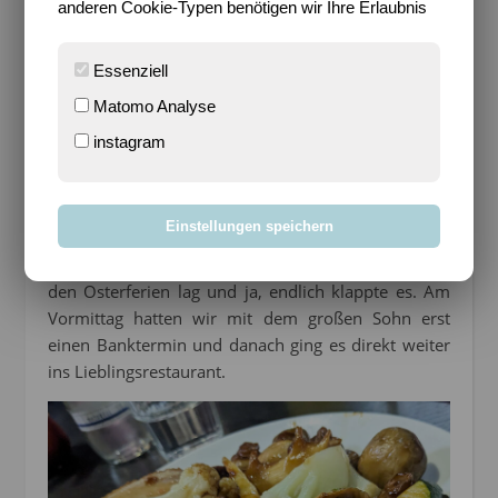
anderen Cookie-Typen benötigen wir Ihre Erlaubnis
Essenziell
Endlich ein Versprechen einlösen
Matomo Analyse
Diese Woche lösten wir dann auch ein langes
instagram
Versprechen ein. Eigentlich wollten wir in den
Weihnachtsferien zum Lieblingsasiaten der Kinder,
was aber gesundheitlich nicht klappte. Dann sollte
Einstellungen speichern
das Halbjahreszeugnis Anlass werden, aber Magen-
Darm zog bei uns ein, so dass die Hoffnung nun auf
den Osterferien lag und ja, endlich klappte es. Am
Vormittag hatten wir mit dem großen Sohn erst
einen Banktermin und danach ging es direkt weiter
ins Lieblingsrestaurant.