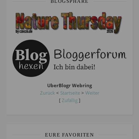
BLOGSPHÄRE
UberBlogr Webring
Zurück
<
Startseite
>
Weiter
[
Zufällig
]
EURE FAVORITEN