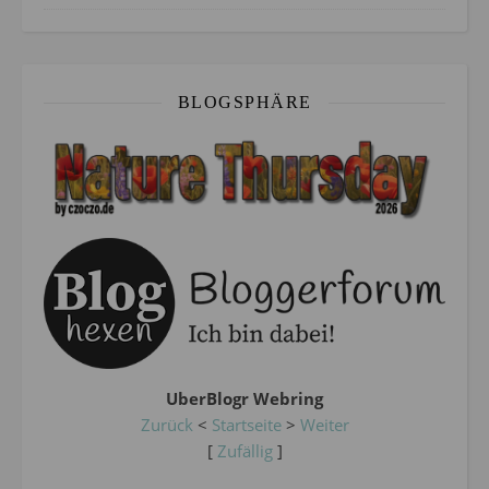
BLOGSPHÄRE
UberBlogr Webring
Zurück
<
Startseite
>
Weiter
[
Zufällig
]