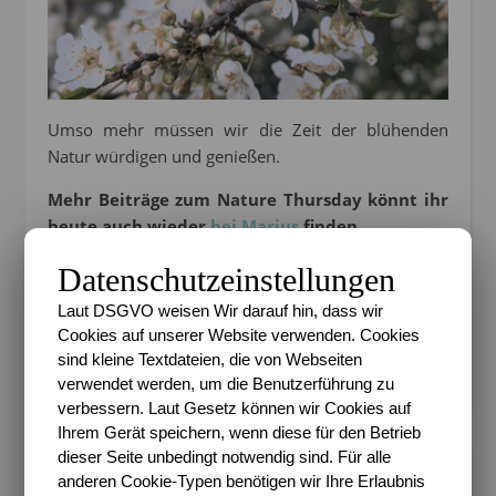
Umso mehr müssen wir die Zeit der blühenden
Natur würdigen und genießen.
Mehr Beiträge zum Nature Thursday könnt ihr
heute auch wieder
bei Marius
finden.
Datenschutzeinstellungen
Foto
Fotografie
Fotorprojekt
Laut DSGVO weisen Wir darauf hin, dass wir
Nature Thursday
Naturfoto
Cookies auf unserer Website verwenden. Cookies
sind kleine Textdateien, die von Webseiten
12 Kommentare
verwendet werden, um die Benutzerführung zu
verbessern. Laut Gesetz können wir Cookies auf
Ihrem Gerät speichern, wenn diese für den Betrieb
dieser Seite unbedingt notwendig sind. Für alle
anderen Cookie-Typen benötigen wir Ihre Erlaubnis
SARI