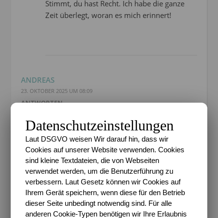
Stimmt, du hast Recht. Ich habe die ganze
Zeit überlegt, woran es mich erinnert!
ANDREAS
23. OKTOBER 2025 UM 08:09
ANTWORTEN
Guten morgen
Datenschutzeinstellungen
Ich friere, wenn ich die Bilder anschaue. Für mich ist
Laut DSGVO weisen Wir darauf hin, dass wir
das Frost, leider kein Zucker.
Cookies auf unserer Website verwenden. Cookies
Trotzdem sind die Bilder Wunderschön.
sind kleine Textdateien, die von Webseiten
Gruß
verwendet werden, um die Benutzerführung zu
Andreas
verbessern. Laut Gesetz können wir Cookies auf
P.S.
Ihrem Gerät speichern, wenn diese für den Betrieb
Ich biin ein bekennender Frostköttel :-D
dieser Seite unbedingt notwendig sind. Für alle
anderen Cookie-Typen benötigen wir Ihre Erlaubnis