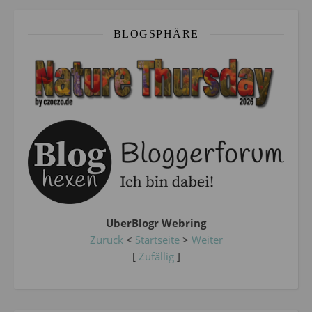
BLOGSPHÄRE
UberBlogr Webring
Zurück
<
Startseite
>
Weiter
[
Zufällig
]