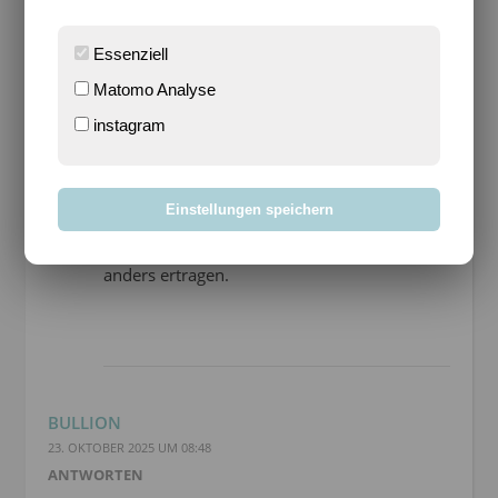
Essenziell
Matomo Analyse
SARI
instagram
23. OKTOBER 2025 UM 13:36
ANTWORTEN
Ich finde einfach, dass Frost seine ganz
Einstellungen speichern
eigene Faszination hat :) Bei eisiger Kälte mit
Sonnenschein lässt sich das sogar ganz
anders ertragen.
BULLION
23. OKTOBER 2025 UM 08:48
ANTWORTEN