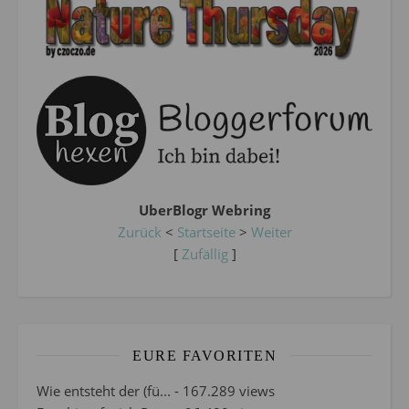
UberBlogr Webring
Zurück
<
Startseite
>
Weiter
[
Zufällig
]
EURE FAVORITEN
Wie entsteht der (fü...
- 167.289 views