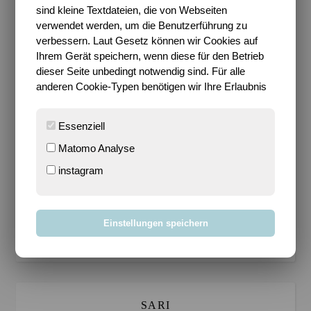
sind kleine Textdateien, die von Webseiten
verwendet werden, um die Benutzerführung zu
verbessern. Laut Gesetz können wir Cookies auf
Wenn ich so darüber nachdenke, dann liebe ich den
Ihrem Gerät speichern, wenn diese für den Betrieb
Anblick vielleicht so, weil wir früher in Italien so oft
dieser Seite unbedingt notwendig sind. Für alle
an solchen Mohnblumen-Wiesen vorbei kamen und
anderen Cookie-Typen benötigen wir Ihre Erlaubnis
mich das sehr in diese Kindheit zurück versetzt. Wer
weiß…
Essenziell
hr Beiträge zum Nature Thursday könnt ihr
Matomo Analyse
heute auch wieder
bei Marius
finden.
instagram
Fotografie
Nature Thursday
Einstellungen speichern
12 Kommentare
SARI