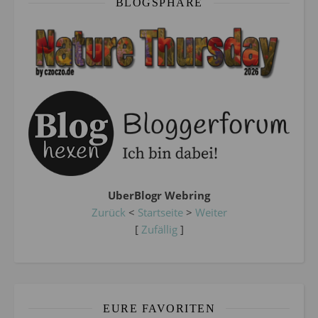
BLOGSPHÄRE
UberBlogr Webring
Zurück
<
Startseite
>
Weiter
[
Zufällig
]
EURE FAVORITEN