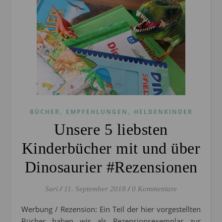
,
,
BÜCHER
EMPFEHLUNGEN
HELDENKINDER
Unsere 5 liebsten
Kinderbücher mit und über
Dinosaurier #Rezensionen
Sari
/
11. September 2018
/
0 Kommentare
Werbung / Rezension: Ein Teil der hier vorgestellten
Bücher haben wir als Rezensionsexemplar zur