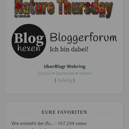
UberBlogr Webring
Zurück
<
Startseite
>
Weiter
[
Zufällig
]
EURE FAVORITEN
Wie entsteht der (fü...
- 167.294 views