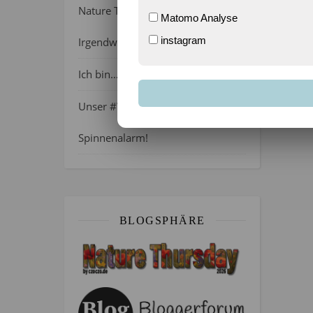
Nature Thursday 21/2026 –
Matomo Analyse
instagram
Irgendwie wie April, oder?
Ich bin…
Unser #WIB am 01./02.08.2026 –
Spinnenalarm!
BLOGSPHÄRE