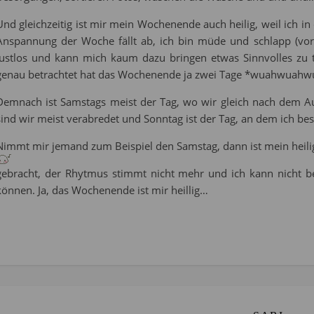
Und gleichzeitig ist mir mein Wochenende auch heilig, weil ich in
Anspannung der Woche fällt ab, ich bin müde und schlapp (vor
lustlos und kann mich kaum dazu bringen etwas Sinnvolles zu t
genau betrachtet hat das Wochenende ja zwei Tage *wuahwuah
Demnach ist Samstags meist der Tag, wo wir gleich nach dem A
sind wir meist verabredet und Sonntag ist der Tag, an dem ich be
Nimmt mir jemand zum Beispiel den Samstag, dann ist mein hei
gebracht, der Rhytmus stimmt nicht mehr und ich kann nicht b
können. Ja, das Wochenende ist mir heillig…