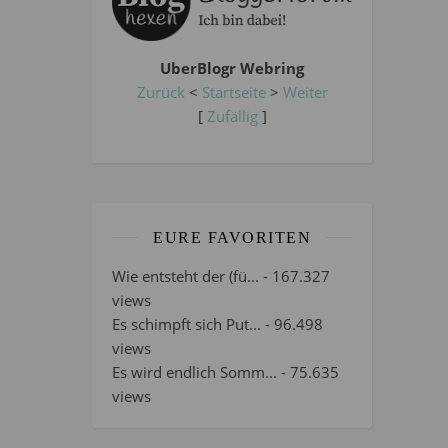
UberBlogr Webring
Zurück
<
Startseite
>
Weiter
[
Zufällig
]
EURE FAVORITEN
Wie entsteht der (fü...
- 167.327
views
Es schimpft sich Put...
- 96.498
views
Es wird endlich Somm...
- 75.635
views