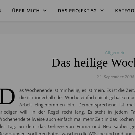
G
ÜBER MICH
DAS PROJEKT 52
KATEGO
Allgemein
Das heilige Woc
21. September 2008
D
as Wochenende ist mir heilig, es ist mein. Es ist die Zeit
die ich innerhalb der Woche einfach nicht gebacken b
Arbeit eingenommen bin. Dementsprechend ist mei
erledigen will, in der Regel recht lang. Es steht in jedem 
Wochenende teilweise auch einfach mal mehr Zeit in das Kochen d
der Tag, an dem das Gehege von Emma und Neo sauber gem
Besorgungen, sortieren Fotos, waschen die Wäsche und und und