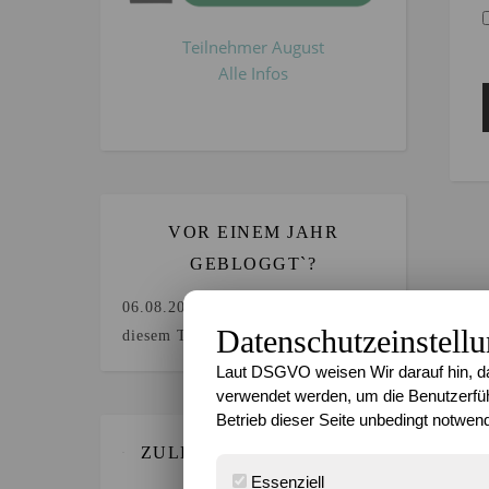
Teilnehmer August
Alle Infos
VOR EINEM JAHR
GEBLOGGT`?
06.08.2025
Keine Beiträge an
Datenschutzeinstell
diesem Tag.
Laut DSGVO weisen Wir darauf hin, da
verwendet werden, um die Benutzerfüh
Betrieb dieser Seite unbedingt notwend
ZULETZT GEBLOGGT…
Essenziell