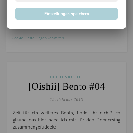
Impressum
Einstellungen speichern
Bloggen mit Leidenschaft seit 14.03.2004
Cookie-Einstellungen verwalten
HELDENKÜCHE
[Oishii] Bento #04
15. Februar 2010
Zeit für ein weiteres Bento, findet Ihr nicht? Ich
glaube das hier habe ich mir für den Donnerstag
zusammengefuddelt: