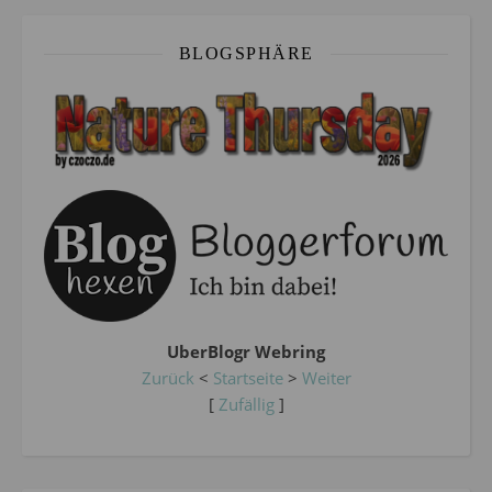
BLOGSPHÄRE
UberBlogr Webring
Zurück
<
Startseite
>
Weiter
[
Zufällig
]