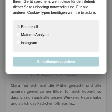
Ihrem Gerät speichern, wenn diese für den Betrieb
dieser Seite unbedingt notwendig sind. Für alle
WEITERLESEN
anderen Cookie-Typen benötigen wir Ihre Erlaubnis
Essenziell
Matomo Analyse
instagram
ZEICHNEN IST TOLL
So viel Kreativitaet ist
schon fast gruselig!
Einstellungen speichern
Sari
/
29. August 2010
/
0 Kommentare
Maru hat sich mal die Mühe gemacht und alle
unseren gemeinsamen Bilder für mich kopiert, so
dass ich nun auch alle unsere Werke zu Hause habe
und als ich das Päckchen öffnete, in…