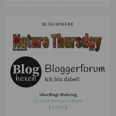
BLOGSPHÄRE
UberBlogr Webring
Zurück
<
Startseite
>
Weiter
[
Zufällig
]