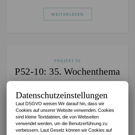
WEITERLESEN
PROJEKT 52
P52-10: 35. Wochenthema
Sari
/
29. August 2010
/
0 Kommentare
Datenschutzeinstellungen
Guten Morgen, meine Lieben. Heute will ich
Laut DSGVO weisen Wir darauf hin, dass wir
versuchen Euch so schnell wie möglich mit dem
Cookies auf unserer Website verwenden. Cookies
neuen Thema zu versorgen, da mir durchaus
sind kleine Textdateien, die von Webseiten
bewusst ist, dass in den letzten Wochen immer recht
verwendet werden, um die Benutzerführung zu
spät erst…
verbessern. Laut Gesetz können wir Cookies auf