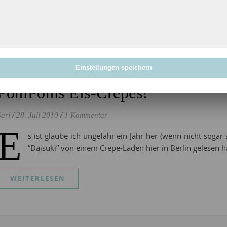
Einstellungen speichern
Allgemein
PomPoms Eis-Crepes!
Sari
/
28. Juli 2010
/
1 Kommentar
E
s ist glaube ich ungefähr ein Jahr her (wenn nicht soga
“Daisuki” von einem Crepe-Laden hier in Berlin gelesen h
WEITERLESEN