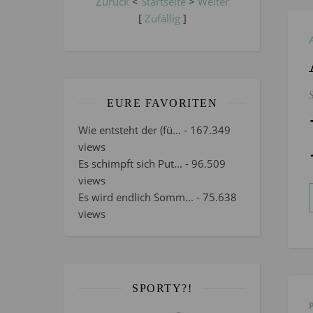
Zurück
<
Startseite
>
Weiter
[
Zufällig
]
EURE FAVORITEN
Wie entsteht der (fü...
- 167.349
views
Es schimpft sich Put...
- 96.509
views
Es wird endlich Somm...
- 75.638
views
SPORTY?!