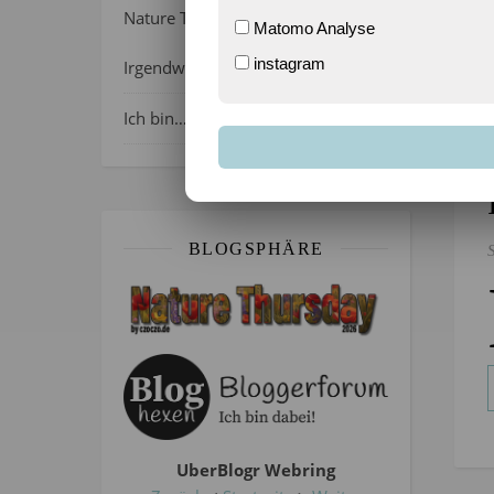
Nature Thursday 21/2026 –
Matomo Analyse
instagram
Irgendwie wie April, oder?
Ich bin…
BLOGSPHÄRE
UberBlogr Webring