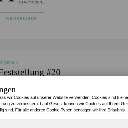
zu vertreten.…
WEITERLESEN
Allgemein
Feststellung #20
Sari
/
28. Juli 2010
/
0 Kommentare
ungen
H
eute habe ich doch tatsächlich den ersten Nachteil b
ss wir Cookies auf unserer Website verwenden. Cookies sind kleine
schon gemerkt, dass mir mein Hochzeitskleid zu groß is
rung zu verbessern. Laut Gesetz können wir Cookies auf Ihrem Gerä
ein…
ig sind. Für alle anderen Cookie-Typen benötigen wir Ihre Erlaubnis
WEITERLESEN