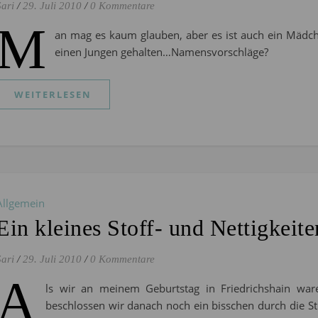
Sari
/
29. Juli 2010
/
0 Kommentare
M
an mag es kaum glauben, aber es ist auch ein Mädche
einen Jungen gehalten…Namensvorschläge?
WEITERLESEN
Allgemein
Ein kleines Stoff- und Nettigkeit
Sari
/
29. Juli 2010
/
0 Kommentare
A
ls wir an meinem Geburtstag in Friedrichshain war
beschlossen wir danach noch ein bisschen durch die St