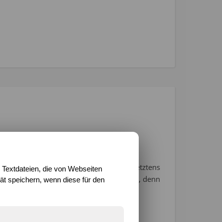
eim Abnehmen entdeckt. Ich habe zwar letztens
 Textdateien, die von Webseiten
t, aber das war nicht ganz so dramatisch, denn
t speichern, wenn diese für den