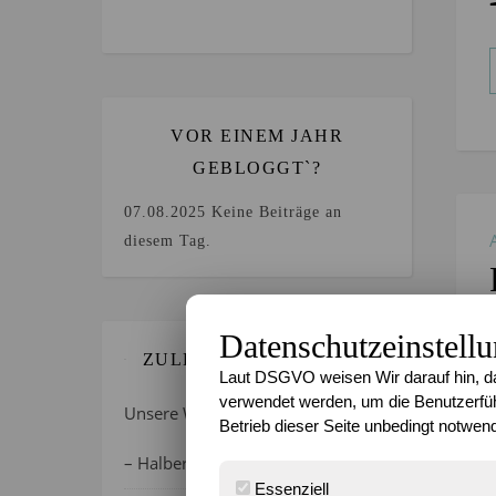
VOR EINEM JAHR
GEBLOGGT`?
07.08.2025
Keine Beiträge an
diesem Tag.
Datenschutzeinstell
ZULETZT GEBLOGGT…
Laut DSGVO weisen Wir darauf hin, da
verwendet werden, um die Benutzerfüh
Unsere Wochenlieblinge 31/2026
Betrieb dieser Seite unbedingt notwend
– Halber Alltag ist zurück
Essenziell