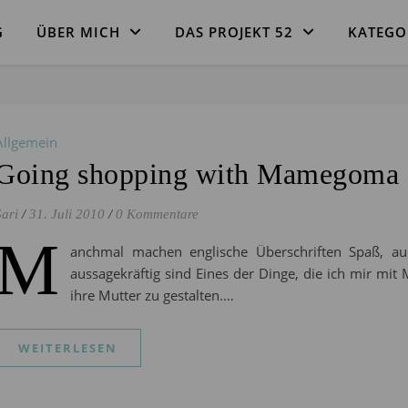
G
ÜBER MICH
DAS PROJEKT 52
KATEGO
Allgemein
Going shopping with Mamegoma
Sari
/
31. Juli 2010
/
0 Kommentare
M
anchmal machen englische Überschriften Spaß, au
aussagekräftig sind Eines der Dinge, die ich mir mi
ihre Mutter zu gestalten.…
WEITERLESEN