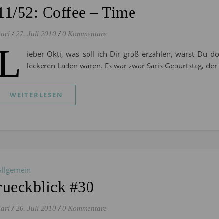
11/52: Coffee – Time
Sari
/
27. Juli 2010
/
0 Kommentare
L
ieber Okti, was soll ich Dir groß erzählen, warst Du d
leckeren Laden waren. Es war zwar Saris Geburtstag, de
WEITERLESEN
Allgemein
rueckblick #30
Sari
/
26. Juli 2010
/
0 Kommentare