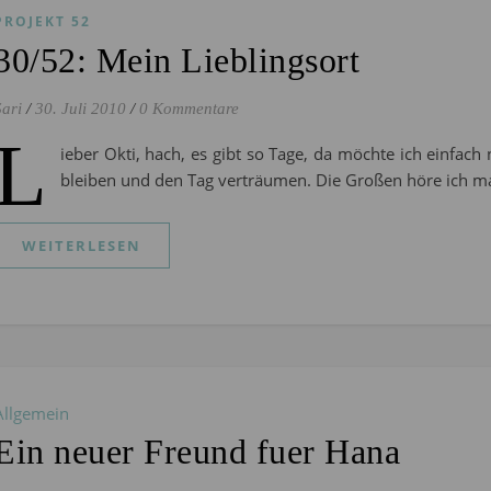
PROJEKT 52
30/52: Mein Lieblingsort
Sari
/
30. Juli 2010
/
0 Kommentare
L
ieber Okti, hach, es gibt so Tage, da möchte ich einfach
bleiben und den Tag verträumen. Die Großen höre ich m
WEITERLESEN
Allgemein
Ein neuer Freund fuer Hana