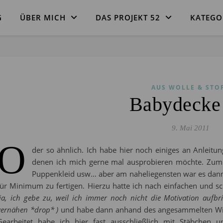
G
ÜBER MICH
DAS PROJEKT 52
KATEGO
AUS WOLLE & STO
Babydecke
9. Mai 2011
O
der so ähnlich. Ich habe hier noch einiges an Anleitu
denen ich mich gerne mal ausprobieren möchte. Zum B
Puppenkleid usw… aber am naheliegensten war es dann 
für Minimum zu fertigen. Hierzu hatte ich nach einfachen und s
(ja, ich gebe zu, weil ich immer noch nicht die Motivation aufb
vernähen *drop* )
und habe dann anhand des angesammelten Wiss
Gearbeitet habe ich hier fast ausschließlich mit Stäbchen