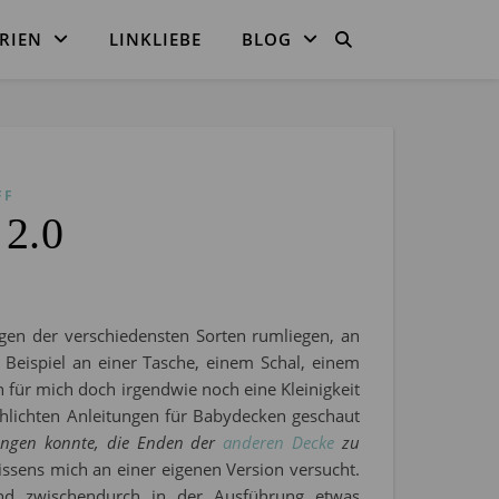
RIEN
LINKLIEBE
BLOG
FF
 2.0
ngen der verschiedensten Sorten rumliegen, an
eispiel an einer Tasche, einem Schal, einem
für mich doch irgendwie noch eine Kleinigkeit
chlichten Anleitungen für Babydecken geschaut
ringen konnte, die Enden der
anderen Decke
zu
ens mich an einer eigenen Version versucht.
 und zwischendurch in der Ausführung etwas