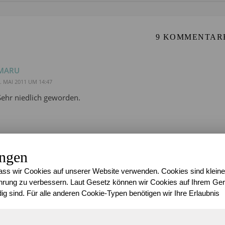
9 KOMMENTAR
MARU
. MAI 2011 UM 14:47
Sehr niedlich geworden.
ungen
JULY
ss wir Cookies auf unserer Website verwenden. Cookies sind kleine
. MAI 2011 UM 17:25
rung zu verbessern. Laut Gesetz können wir Cookies auf Ihrem Gerä
Die Farbe ist schön ^^,
ig sind. Für alle anderen Cookie-Typen benötigen wir Ihre Erlaubnis
und die Pilze dazu eine süße Kombi.