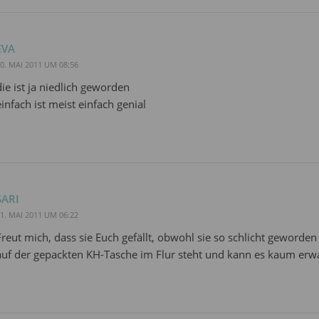
EVA
0. MAI 2011 UM 08:56
die ist ja niedlich geworden
einfach ist meist einfach genial
SARI
1. MAI 2011 UM 06:22
Freut mich, dass sie Euch gefällt, obwohl sie so schlicht geworden i
auf der gepackten KH-Tasche im Flur steht und kann es kaum e