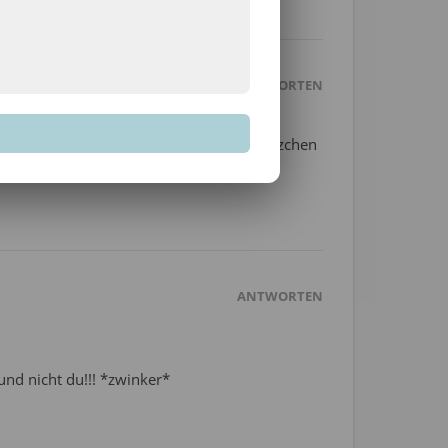
ANTWORTEN
h finde diese Decke sehr schön und die Pilzchen
ANTWORTEN
 und nicht du!!! *zwinker*