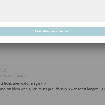
MMCHEN
. MAI 2011 UM 19:16
Einstellungen speichern
Einfache Häkeleien sehen oft besser aus als die komplizierten. Ic
rst.
ELLA
0. MAI 2011 UM 07:12
Schlicht, aber dafür elegant! :-)
Und ein klein wenig Sari muss ja such sein ;) wär sonst langweilig