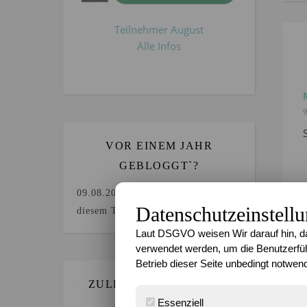
Teilnehmer August
Alle Infos
9
VOR EINEM JAHR
GEBLOGGT`?
09.08.2025
Keine Beiträge an
Datenschutzeinstell
diesem Tag.
Laut DSGVO weisen Wir darauf hin, da
9
verwendet werden, um die Benutzerfüh
Betrieb dieser Seite unbedingt notwend
ZULETZT GEBLOGGT…
Essenziell