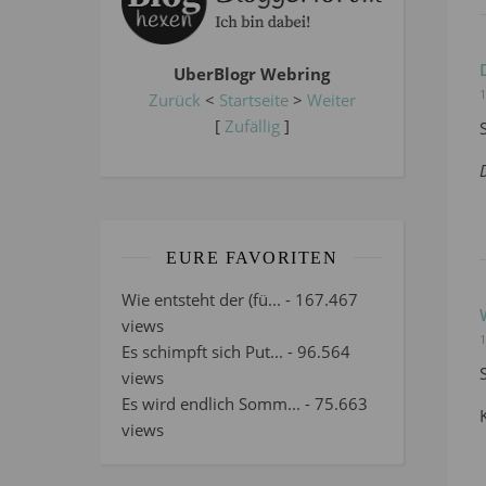
UberBlogr Webring
1
Zurück
<
Startseite
>
Weiter
[
Zufällig
]
EURE FAVORITEN
Wie entsteht der (fü...
- 167.467
views
1
Es schimpft sich Put...
- 96.564
views
Es wird endlich Somm...
- 75.663
views