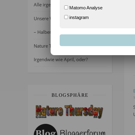
Alle irgendwie verrückt, oder?
Matomo Analyse
instagram
Unsere Wochenlieblinge 31/2026
– Halber Alltag ist zurück
9
Nature Thursday 21/2026 –
e
Irgendwie wie April, oder?
BLOGSPHÄRE
1