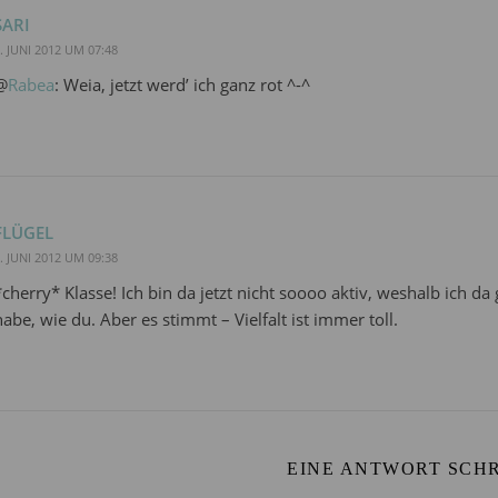
SARI
. JUNI 2012 UM 07:48
@
Rabea
: Weia, jetzt werd’ ich ganz rot ^-^
FLÜGEL
. JUNI 2012 UM 09:38
*cherry* Klasse! Ich bin da jetzt nicht soooo aktiv, weshalb ich da
habe, wie du. Aber es stimmt – Vielfalt ist immer toll.
EINE ANTWORT SCH