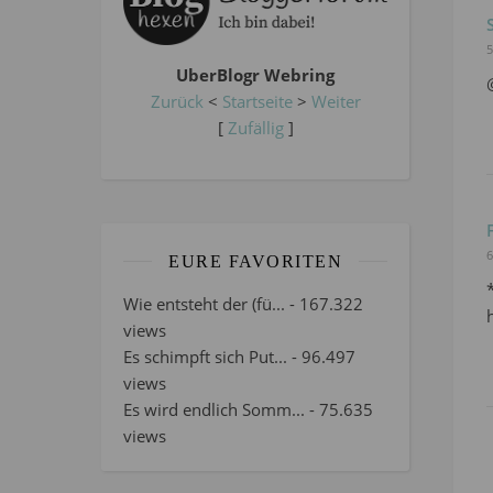
5
UberBlogr Webring
Zurück
<
Startseite
>
Weiter
[
Zufällig
]
6
EURE FAVORITEN
Wie entsteht der (fü...
- 167.322
views
Es schimpft sich Put...
- 96.497
views
Es wird endlich Somm...
- 75.635
views