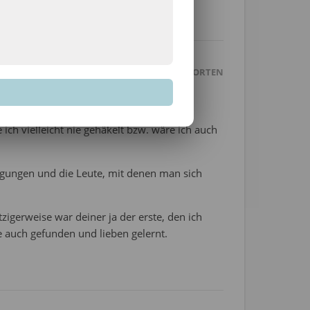
ANTWORTEN
h vielleicht nie gehäkelt bzw. wäre ich auch
regungen und die Leute, mit denen man sich
itzigerweise war deiner ja der erste, den ich
e auch gefunden und lieben gelernt.