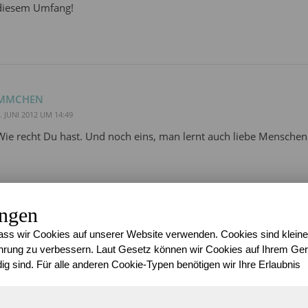
diesem Umfang!
MMCHEN
. JUNI 2012 UM 14:49
Wie recht Du hast. Und noch eins, man lernt auch liebe Mensche
ungen
SARI
ss wir Cookies auf unserer Website verwenden. Cookies sind kleine
. JUNI 2012 UM 16:04
rung zu verbessern. Laut Gesetz können wir Cookies auf Ihrem Gerä
@
Ella
: Man hat für alles einen Ansprechpartner, es ist herrlich ^-^
ig sind. Für alle anderen Cookie-Typen benötigen wir Ihre Erlaubnis
@
Mmchen
: Dasist wahr, leider sieht man sie viel zu selten!