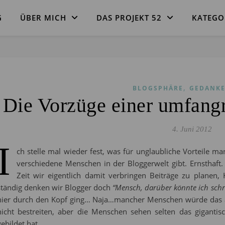
G
ÜBER MICH
DAS PROJEKT 52
KATEGO
,
BLOGSPHÄRE
GEDANK
Die Vorzüge einer umfang
4. Juni 2012
I
ch stelle mal wieder fest, was für unglaubliche Vorteile ma
verschiedene Menschen in der Bloggerwelt gibt. Ernsthaft.
Zeit wir eigentlich damit verbringen Beiträge zu planen,
ständig denken wir Blogger doch
“Mensch, darüber könnte ich schr
hier durch den Kopf ging… Naja…mancher Menschen würde das al
nicht bestreiten, aber die Menschen sehen selten das gigantis
gebildet hat…