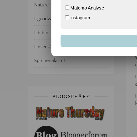
Nature Thursday 21/2026 –
Matomo Analyse
instagram
Irgendwie wie April, oder?
Ich bin…
4
Unser #WIB am 01./02.08.2026 –
Spinnenalarm!
BLOGSPHÄRE