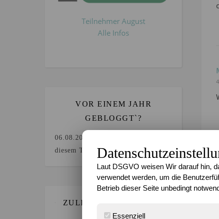
Teilnehmer August
Alle Infos
4
VOR EINEM JAHR
GEBLOGGT`?
06.08.2025
Keine Beiträge an
Datenschutzeinstell
diesem Tag.
Laut DSGVO weisen Wir darauf hin, da
4
verwendet werden, um die Benutzerfüh
Betrieb dieser Seite unbedingt notwend
ZULETZT GEBLOGGT…
Essenziell