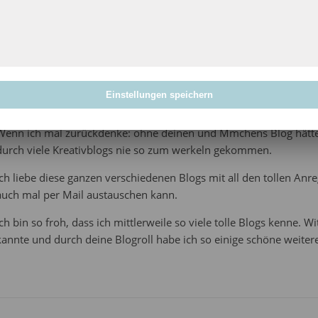
RABEA
. JUNI 2012 UM 16:51
Einstellungen speichern
Ich kann dir nur zustimmen.
Wenn ich mal zurückdenke: ohne deinen und Mmchens Blog hätte ic
durch viele Kreativblogs nie so zum werkeln gekommen.
Ich liebe diese ganzen verschiedenen Blogs mit all den tollen An
auch mal per Mail austauschen kann.
Ich bin so froh, dass ich mittlerweile so viele tolle Blogs kenne. W
kannte und durch deine Blogroll habe ich so einige schöne weiter