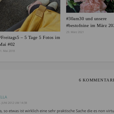
#30am30 und unsere
#bestofnine im März 20
29. März 2021
#Freitags5 – 5 Tage 5 Fotos im
Mai #02
1. Mai 2018
6 KOMMENTAR
ELLA
. JUNI 2012 UM 14:38
Ja, so etwas ist wirklich eine sehr praktische Sache die es non virtue