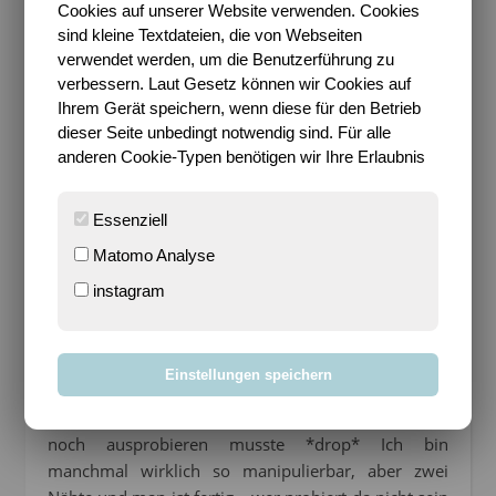
Cookies auf unserer Website verwenden. Cookies
sind kleine Textdateien, die von Webseiten
verwendet werden, um die Benutzerführung zu
verbessern. Laut Gesetz können wir Cookies auf
Ihrem Gerät speichern, wenn diese für den Betrieb
dieser Seite unbedingt notwendig sind. Für alle
Ich habe also den Rock
eine Nummer größer
anderen Cookie-Typen benötigen wir Ihre Erlaubnis
zugeschnitten, die
Bündchen
aber in der Länger
des
kleineren
Rockes belassen, weil der Misserfolg
Essenziell
schon gezeigt hatte, dass die Bündchen
Matomo Analyse
interessanter Weise perfekt bei mir saßen. Und ich
bin mit dem Ergebnis ehrlich zufrieden. Das
instagram
Schnittmuster ist übrigens “
Lolli für Ladies
”
(zum
Einführungspreis damals noch ergattert *hihi* )
. Als
ich mit dem Rock fertig war, machte jemand in einer
Einstellungen speichern
meiner Nähgruppen auf eine sehr einfache
Strickjacke aufmerksam, die ich dann auch gleich
noch ausprobieren musste *drop* Ich bin
manchmal wirklich so manipulierbar, aber zwei