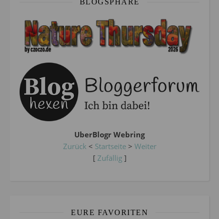
BLOGSPHÄRE
UberBlogr Webring
Zurück
<
Startseite
>
Weiter
[
Zufällig
]
EURE FAVORITEN