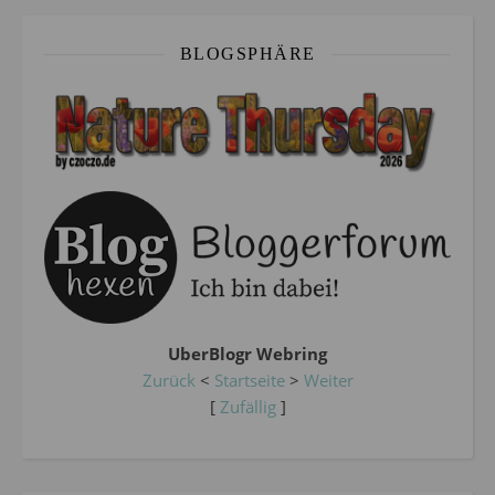
BLOGSPHÄRE
UberBlogr Webring
Zurück
<
Startseite
>
Weiter
[
Zufällig
]