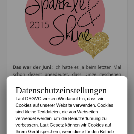
Das war der Juni:
Ich hatte es ja beim letzten Mal
schon dezent angedeutet, dass Dinge geschehen
sind, die die Prioritäten vom #sas2015 bei mir mit
Datenschutzeinstellungen
Sicherheit etwas verändern werden und das eine
oder andere an Wichtigkeit gewinnt, das andere
Laut DSGVO weisen Wir darauf hin, dass wir
dafür aber auch daran verliert. Wenn ich auf meine
Cookies auf unserer Website verwenden. Cookies
Juniliste
schaue, so kann ich druchaus Erfolge
sind kleine Textdateien, die von Webseiten
verbuchen. Ich habe mich gesünder ernährt
(auch
verwendet werden, um die Benutzerführung zu
wenn ich wieder dem Kakao verfallen bin Dank der
verbessern. Laut Gesetz können wir Cookies auf
Übelkeit)
, ein paar der Projekt 52 Themen
Ihrem Gerät speichern, wenn diese für den Betrieb