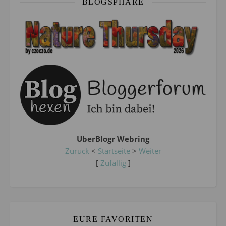
BLOGSPHÄRE
UberBlogr Webring
Zurück
<
Startseite
>
Weiter
[
Zufällig
]
EURE FAVORITEN