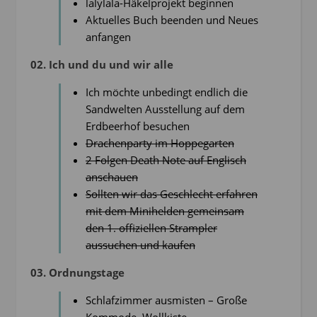
lalylala-Häkelprojekt beginnen
Aktuelles Buch beenden und Neues
anfangen
02. Ich und du und wir alle
Ich möchte unbedingt endlich die
Sandwelten Ausstellung auf dem
Erdbeerhof besuchen
Drachenparty im Hoppegarten
2 Folgen Death Note auf Englisch
anschauen
Sollten wir das Geschlecht erfahren
mit dem Minihelden gemeinsam
den 1. offiziellen Strampler
aussuchen und kaufen
03. Ordnungstage
Schlafzimmer ausmisten – Große