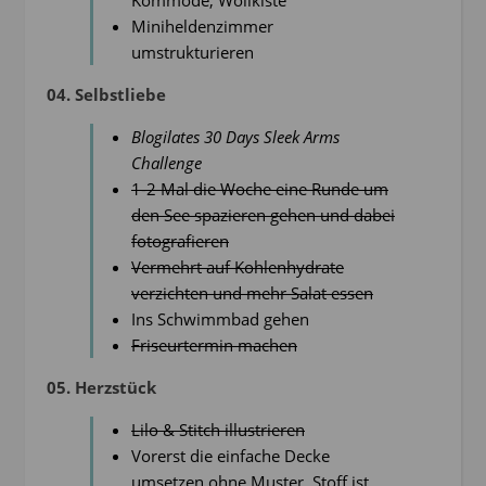
Kommode, Wollkiste
Miniheldenzimmer
umstrukturieren
04. Selbstliebe
Blogilates 30 Days Sleek Arms
Challenge
1-2 Mal die Woche eine Runde um
den See spazieren gehen und dabei
fotografieren
Vermehrt auf Kohlenhydrate
verzichten und mehr Salat essen
Ins Schwimmbad gehen
Friseurtermin machen
05. Herzstück
Lilo & Stitch illustrieren
Vorerst die einfache Decke
umsetzen ohne Muster. Stoff ist