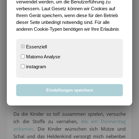
verwendet werden, um die Benutzerführung zu
Schwiegereltern angebruzelt, die Pita Brote in den
verbessern. Laut Gesetz können wir Cookies auf
Toaster, etwas Salat dazu gewaschen und
Ihrem Gerät speichern, wenn diese für den Betrieb
geschnippelt und schon hat man ein schnelles
dieser Seite unbedingt notwendig sind. Für alle
Mittagessen.
anderen Cookie-Typen benötigen wir Ihre Erlaubnis
Essenziell
Matomo Analyse
instagram
Einstellungen speichern
Da die Kinder so toll zusammen spielen, versuche
ich die Stoffe zu vernähen,
die am Donnerstag
ankamen
. Die Kinder wünschen sich Mütze und
Schal und das Heldenkind versorgt mich nebenbei