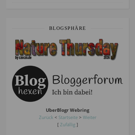
BLOGSPHÄRE
UberBlogr Webring
Zurück
<
Startseite
>
Weiter
[
Zufällig
]