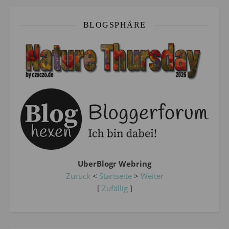
BLOGSPHÄRE
UberBlogr Webring
Zurück
<
Startseite
>
Weiter
[
Zufällig
]