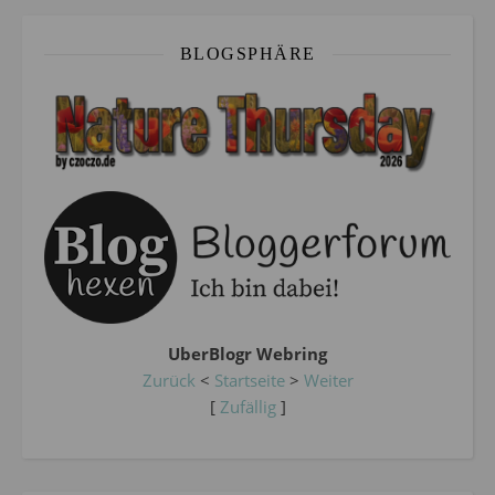
BLOGSPHÄRE
UberBlogr Webring
Zurück
<
Startseite
>
Weiter
[
Zufällig
]