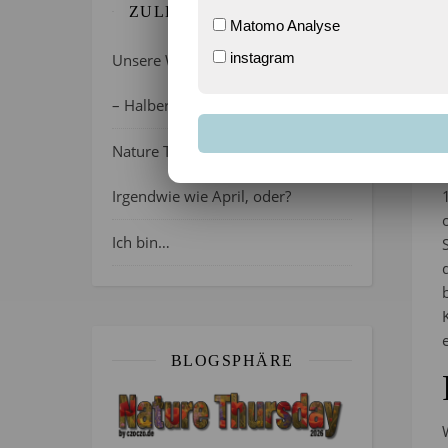
ZULETZT GEBLOGGT…
Matomo Analyse
instagram
Unsere Wochenlieblinge 31/2026
– Halber Alltag ist zurück
Nature Thursday 21/2026 –
Irgendwie wie April, oder?
Ich bin…
BLOGSPHÄRE