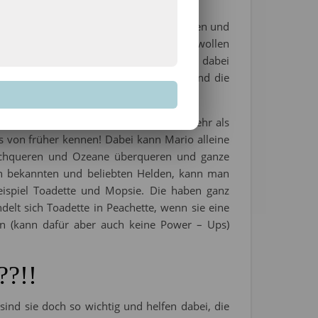
ee und Kuchen zusammen am Tisch zu sitzen und
 Bowser Jr. und die Koopalinge auf und wollen
en. Damit ihnen Mario und seine Freunde dabei
 Rand des Königreiches katapultiert und die
ch) nicht auf und kämpfen sich durch mehr als
es von früher kennen! Dabei kann Mario alleine
rchqueren und Ozeane überqueren und ganze
n bekannten und beliebten Helden, kann man
ispiel Toadette und Mopsie. Die haben ganz
elt sich Toadette in Peachette, wenn sie eine
n (kann dafür aber auch keine Power – Ups)
??!!
sind sie doch so wichtig und helfen dabei, die