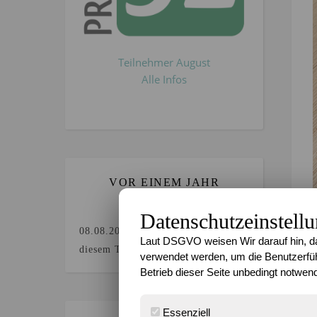
Teilnehmer August
Alle Infos
VOR EINEM JAHR
GEBLOGGT`?
Datenschutzeinstell
08.08.2025
Keine Beiträge an
Laut DSGVO weisen Wir darauf hin, da
diesem Tag.
verwendet werden, um die Benutzerfüh
Betrieb dieser Seite unbedingt notwend
Essenziell