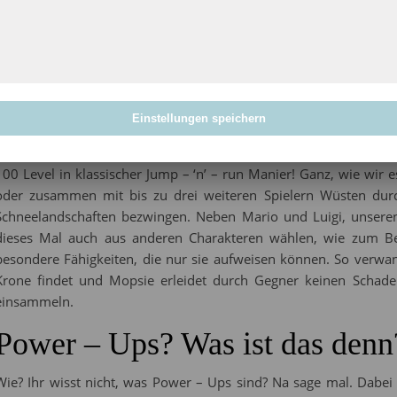
Es gibt doch nichts Schöneres, als mit seinen Freunden bei Kaff
Neuigkeiten auszutauschen. Doch dann tauchen plötzlich Bowser,
sich das Königreich von Prinzessin Peach unter den Nagel reiß
bloß nicht in die Quere kommen, werden diese an den äußerten
Bösewichte können ganz in Ruhe ihre Missetaten vollführen.
Einstellungen speichern
Doch nicht mit Mario, Luigi, Toad und Co.! Diese geben (natürli
100 Level in klassischer Jump – ‘n’ – run Manier! Ganz, wie wir 
oder zusammen mit bis zu drei weiteren Spielern Wüsten du
Schneelandschaften bezwingen. Neben Mario und Luigi, unsere
dieses Mal auch aus anderen Charakteren wählen, wie zum Be
besondere Fähigkeiten, die nur sie aufweisen können. So verwand
Krone findet und Mopsie erleidet durch Gegner keinen Schade
einsammeln.
Power – Ups? Was ist das denn
Wie? Ihr wisst nicht, was Power – Ups sind? Na sage mal. Dabei 