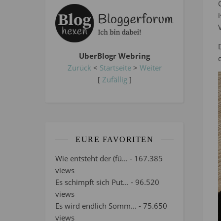
UberBlogr Webring
Zurück
<
Startseite
>
Weiter
[
Zufällig
]
EURE FAVORITEN
Wie entsteht der (fü...
- 167.385
views
Es schimpft sich Put...
- 96.520
views
Es wird endlich Somm...
- 75.650
views