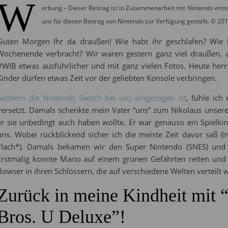
W
erbung – Dieser Beitrag ist in Zusammenarbeit mit Nintendo ent
uns für diesen Beitrag von Nintendo zur Verfügung gestellt. © 20
Guten Morgen Ihr da draußen! Wie habt ihr geschlafen? Wie ha
Wochenende verbracht? Wir waren gestern ganz viel draußen, 
#WIB etwas ausführlicher und mit ganz vielen Fotos. Heute herr
Kinder dürfen etwas Zeit vor der geliebten Konsole verbringen.
Seitdem die Nintendo Switch bei uns eingezogen ist
, fühle ich
versetzt. Damals schenkte mein Vater “uns” zum Nikolaus unsere 
er sie unbedingt auch haben wollte. Er war genauso ein Spielkin
uns. Wobei rückblickend sicher ich die meiste Zeit davor saß 
*lach*). Damals bekamen wir den Super Nintendo (SNES) und u
Erstmalig konnte Mario auf einem grünen Gefährten reiten und 
Bowser in ihren Schlössern, die auf verschiedene Welten verteilt 
Zurück in meine Kindheit mit
Bros. U Deluxe”!