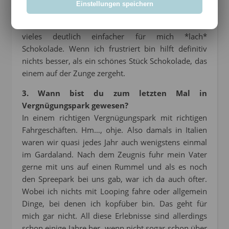
Einstellungen speichern
2. Was isst du, wenn du frustriert bist?
Meine größte Sünde. Wenn es das nicht gäbe, wäre
vieles deutlich einfacher für mich *lach*
Schokolade. Wenn ich frustriert bin hilft definitiv
nichts besser, als ein schönes Stück Schokolade, das
einem auf der Zunge zergeht.
3. Wann bist du zum letzten Mal in
Vergnügungspark gewesen?
In einem richtigen Vergnügungspark mit richtigen
Fahrgeschäften. Hm…, ohje. Also damals in Italien
waren wir quasi jedes Jahr auch wenigstens einmal
im Gardaland. Nach dem Zeugnis fuhr mein Vater
gerne mit uns auf einen Rummel und als es noch
den Spreepark bei uns gab, war ich da auch öfter.
Wobei ich nichts mit Looping fahre oder allgemein
Dinge, bei denen ich kopfüber bin. Das geht für
mich gar nicht. All diese Erlebnisse sind allerdings
schon einige Jahre her, wenn nicht sogar schon über