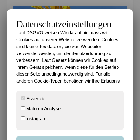
Datenschutzeinstellungen
Laut DSGVO weisen Wir darauf hin, dass wir
Cookies auf unserer Website verwenden. Cookies
sind kleine Textdateien, die von Webseiten
verwendet werden, um die Benutzerführung zu
verbessern. Laut Gesetz können wir Cookies auf
Ihrem Gerät speichern, wenn diese für den Betrieb
dieser Seite unbedingt notwendig sind. Für alle
anderen Cookie-Typen benötigen wir Ihre Erlaubnis
1. Wofür bist du dir zu schade?
Unnötige Streitereien und Diskussionen. Teilweise
Essenziell
wirklich verschwendete Zeit, erst recht, wenn man
Matomo Analyse
merkt, dass die beiden Parteien grundsätzlich
instagram
unterschiedliche Meinungen haben und nicht
wirklich einlenken wollen. Dann kann man sich das
auch sparen.