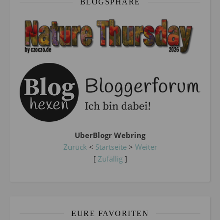
BLOGSPHÄRE
UberBlogr Webring
Zurück
<
Startseite
>
Weiter
[
Zufällig
]
EURE FAVORITEN