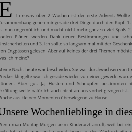
E
In etwas über 2 Wochen ist der erste Advent. Wollte
Zusammenhang gehen mir gerade drei Dinge durch den Kopf: 1.
ist nun ungemütlich und macht nicht mehr ganz so viel Spaß. 2
coolen Plänen werden Dank neuer Bestimmungen und schoc
Unsicherheiten und 3. Ich sollte so langsam mal mit der Geschen
von Engpässen gelesen. Aber auf keines der drei Themen möchte ic
was ich meine?
Meine Nacht heute war bescheiden. Sie war durchwachsen von tro
Wecker klingelte war ich gerade wieder von einer geweckt worde
können. Aber gut. Ja, Husten und Schnupfen bestimmten h
Erkältungswelle natürlich auch nicht an uns vorbei gezogen ist…
Woche aus kleinen Momenten überwiegend zu Hause.
Unsere Wochenlieblinge in di
Wenn man Montag Morgen beim Kinderarzt anruft, weil bei ei
weh tut, sitzt man erst einmal lange in der Warteschleife