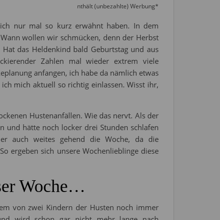
nthält (unbezahlte) Werbung*
 ich nur mal so kurz erwähnt haben. In dem
 Wann wollen wir schmücken, denn der Herbst
. Hat das Heldenkind bald Geburtstag und aus
kierender Zahlen mal wieder extrem viele
keplanung anfangen, ich habe da nämlich etwas
h mich aktuell so richtig einlassen. Wisst ihr,
ckenen Hustenanfällen. Wie das nervt. Als der
n und hätte noch locker drei Stunden schlafen
ier auch weites gehend die Woche, da die
 So ergeben sich unsere Wochenlieblinge diese
eser Woche…
nem von zwei Kindern der Husten noch immer
 und wird schon gar nicht mehr lange nach