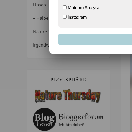
Unsere Wochenlieblinge 31/2026
Matomo Analyse
instagram
– Halber Alltag ist zurück
Nature Thursday 21/2026 –
Irgendwie wie April, oder?
BLOGSPHÄRE