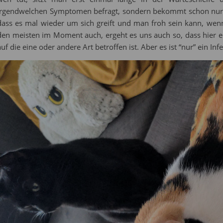
irgendwelchen Symptomen befragt, sondern bekommt schon nur 
dass es mal wieder um sich greift und man froh sein kann, w
den meisten im Moment auch, ergeht es uns auch so, dass hier e
auf die eine oder andere Art betroffen ist. Aber es ist “nur” ein Inf