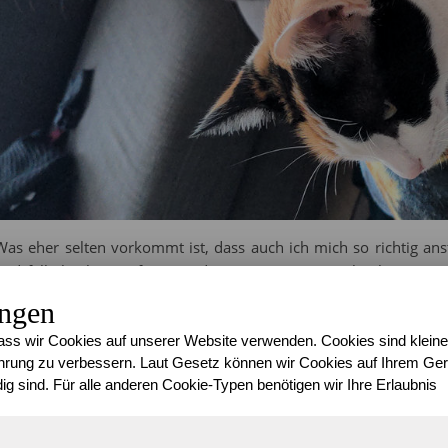
Was eher selten vorkommt ist, dass auch ich mich so richtig anst
und falle höchstens für zwei drei Tage etwas zurück, aber nie wi
Woche nicht, aber ich hatte ordentlich mit den Nebenhöhlen zu t
ungen
raubte. Ruhe und viel Tee haben aber gut Abhilfe geschaffen 
ss wir Cookies auf unserer Website verwenden. Cookies sind kleine
viel besser. Man nimmt sich eh viel zu selten die Ruhe einfach m
rung zu verbessern. Laut Gesetz können wir Cookies auf Ihrem Gerä
Das wollten mir scheinbar auch die Katzen sagen, als sie sich i
ig sind. Für alle anderen Cookie-Typen benötigen wir Ihre Erlaubnis
mich oder an mich ran setzten. Hach, ich liebe das…