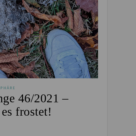
PHÄRE
nge 46/2021 –
s frostet!