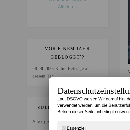
Alle Infos
VOR EINEM JAHR
GEBLOGGT`?
08.08.2025
Keine Beiträge an
diesem Tag.
Datenschutzeinstell
Laut DSGVO weisen Wir darauf hin, da
verwendet werden, um die Benutzerfüh
ZULETZT GEBLOGGT…
Betrieb dieser Seite unbedingt notwend
Alle irgendwie verrückt, oder?
Essenziell