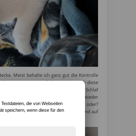
ecke. Meist behalte ich ganz gut die Kontrolle
rklich aus. Gut, ausgefallen bin ich auch diese
un, was mir nachts des Öfteren mal den Schlaf
und zum Wochenende fühle ich mich nun wieder
 Textdateien, die von Webseiten
al mit einem Buch auf dem Sofa zu sitzen, oder?
t speichern, wenn diese für den
n so einer Ruhephase wärmend und schützend auf