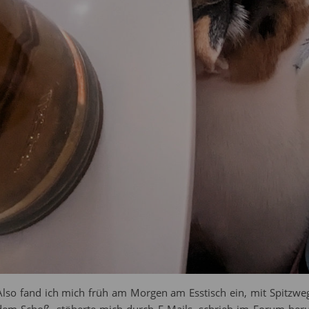
Also fand ich mich früh am Morgen am Esstisch ein, mit Spitzw
dem Schoß, stöberte mich durch E-Mails, schrieb im Forum heru