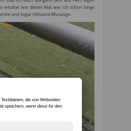
So erkältet wie dieses Mal war ich schon lange
merzte und sogar inklusive Musauge.
 Textdateien, die von Webseiten
t speichern, wenn diese für den