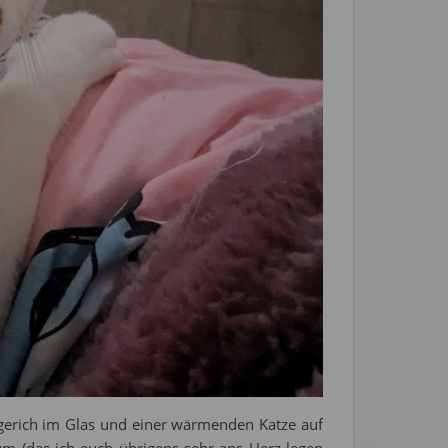
egerich im Glas und einer wärmenden Katze auf
m (das ich euch übrigens sehr ans Herz legen