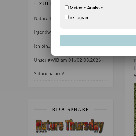
ZULETZT GEBLOGGT…
Matomo Analyse
instagram
Nature Thursday 21/2026 –
Irgendwie wie April, oder?
Ich bin…
Unser #WIB am 01./02.08.2026 –
Spinnenalarm!
BLOGSPHÄRE