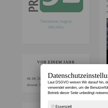
Teilnehmer August
Alle Infos
VOR EINEM JAHR
GEBLOGGT`?
Datenschutzeinstell
06.08.2025
Keine Beiträge an
Laut DSGVO weisen Wir darauf hin, da
diesem Tag.
verwendet werden, um die Benutzerfüh
Betrieb dieser Seite unbedingt notwend
Essenziell