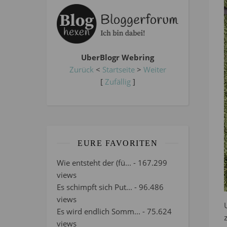
UberBlogr Webring
Zurück
<
Startseite
>
Weiter
[
Zufällig
]
EURE FAVORITEN
Wie entsteht der (fü...
- 167.299
views
Es schimpft sich Put...
- 96.486
views
Es wird endlich Somm...
- 75.624
views