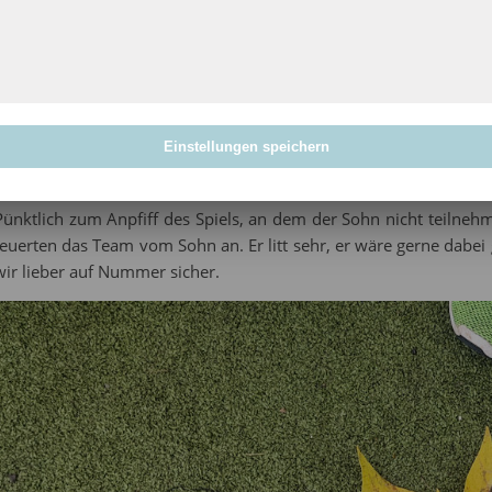
Einstellungen speichern
Pünktlich zum Anpfiff des Spiels, an dem der Sohn nicht teilneh
feuerten das Team vom Sohn an. Er litt sehr, er wäre gerne dabei
wir lieber auf Nummer sicher.