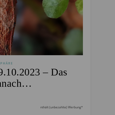
PHÄRE
9.10.2023 – Das
anach…
nthält (unbezahlte) Werbung*