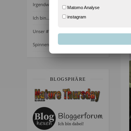
Irgendwie wie April, oder?
Matomo Analyse
instagram
Ich bin…
Unser #WIB am 01./02.08.2026 –
Spinnenalarm!
BLOGSPHÄRE