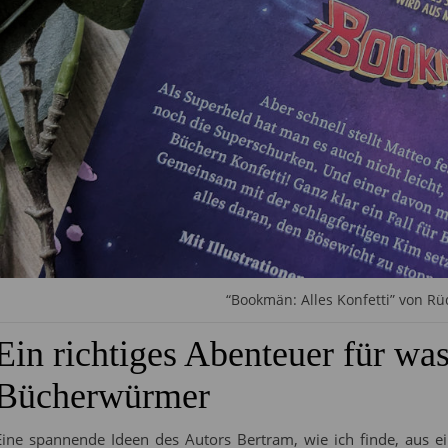
“Bookmän: Alles Konfetti” von R
Ein richtiges Abenteuer für wa
Bücherwürmer
Eine spannende Ideen des Autors Bertram, wie ich finde, aus