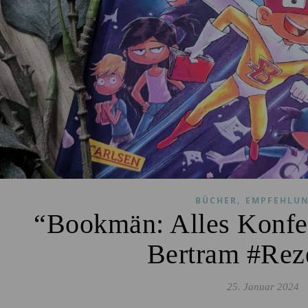
,
BÜCHER
EMPFEHLU
“Bookmän: Alles Konfet
Bertram #Rez
25. Januar 2024