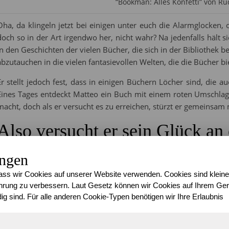
“Bookmän: Alles Konfetti” von R
Oha, da klingeln jetzt bei einigen unter euch die Alarmglocke
doch so in der Art irgendwo her, nicht wahr? Na jedenfalls hält si
in den Geschichten der vielen Bücher, die sich in der Bibliothek be
abzutauchen in die vielen fantasievollen Welten, die die Bücher bi
Er stellt jedoch fest, dass in einigen Büchern Löcher sind, die au
Eines Tages entdeckt Matteo ein Buch mit einem roten Umschlag
macht, doch als er versucht es zu erreichen, stürzt er gemeinsam
Also versucht er sein Glück an
In sein Haus ist das Mädchen Kim neu eingezogen und wohnt nun 
ungen
die Bücherei zu kommen, in dem er ihr erzählt, dass sie dort ein
ss wir Cookies auf unserer Website verwenden. Cookies sind kleine
habt es doch geahnt, oder?!?). Da sie ein großer Fan ist und selbe
rung zu verbessern. Laut Gesetz können wir Cookies auf Ihrem Gerä
Versuchung nicht widerstehen und mit ihrer Hilfe gelingt es ihm
ig sind. Für alle anderen Cookie-Typen benötigen wir Ihre Erlaubnis
Doch die Enttäuschung ist groß, denn die Seiten des Buches sind le
Matteo in diesen hineinschaut verändert er sich plötzlich, kann 