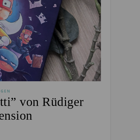
NGEN
ti” von Rüdiger
ension