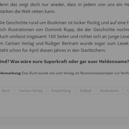
denn das zeigt doch nur wieder, dass in jedem von uns ein He
Stärken die Welt retten kann.
Die Geschichte rund um Bookmän ist locker flockig und auf eine 
sich Illustrationen von Dominik Rupp, die der Geschichte noch
Buch umfasst insgesamt 160 Seiten und richtet sich an junge Lese
im Carlsen Verlag und Rüdiger Bertram wurde sogar zum Lesekü
steht schon für April diesen Jahres in den Startlöchern.
Und? Was wäre eure Superkraft oder gar euer Heldenname?
*Anmerkung:
Das Buch wurde uns vom Verlag als Rezensionsexemplar zur Verfüg
Buch
Carlsen Verlag
Empfehlung
Fußball
Kinderbuch