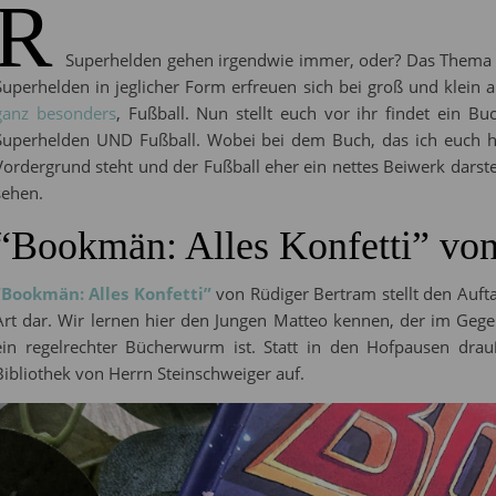
R
Superhelden gehen irgendwie immer, oder? Das Thema b
Superhelden in jeglicher Form erfreuen sich bei groß und klein 
ganz besonders
, Fußball. Nun stellt euch vor ihr findet ein B
Superhelden UND Fußball. Wobei bei dem Buch, das ich euch h
Vordergrund steht und der Fußball eher ein nettes Beiwerk darste
sehen.
“Bookmän: Alles Konfetti” vo
“Bookmän: Alles Konfetti”
von Rüdiger Bertram stellt den Auft
Art dar. Wir lernen hier den Jungen Matteo kennen, der im Gege
ein regelrechter Bücherwurm ist. Statt in den Hofpausen drau
Bibliothek von Herrn Steinschweiger auf.