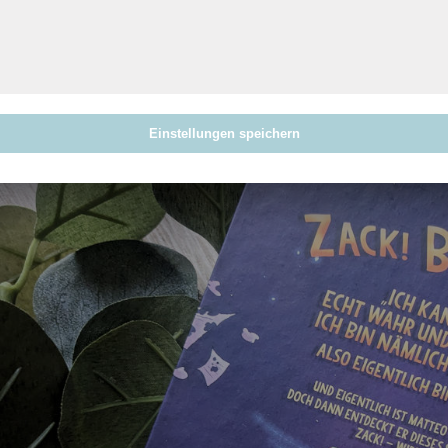
Superheld. Bookmän entsteht und verleiht ihm vollkommen neue
ziehen und wird nach einem Blick hinein zu Comicgirl. Aufregend!
Doch was bedeutet das nun? Was für Fähigkeiten haben sie und 
ein Superschurke meist nicht fern und in diesem Fall gilt es nun h
Büchern verantwortlich ist und damit die Bibliothek von Herr
Einstellungen speichern
Bookmän und Comicgirl kann beginnen…