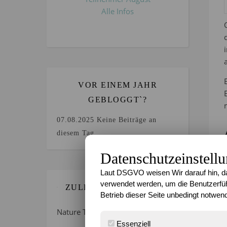
Alle Infos
VOR EINEM JAHR
GEBLOGGT`?
07.08.2025
Keine Beiträge an
diesem Tag.
Datenschutzeinstell
Laut DSGVO weisen Wir darauf hin, da
verwendet werden, um die Benutzerfüh
ZULETZT GEBLOGGT…
Betrieb dieser Seite unbedingt notwend
Nature Thursday 21/2026 –
Essenziell