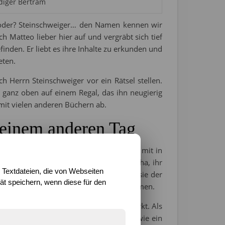
üdiger Bertram
n, oder? Steinschweiger… den Namen kennen wir
ch Matteo lieber hier auf und vergräbt sich tief
finden. Er liebt es ihre Inhalte zu erkunden und
eten.
ch Herrn Steinschweiger vor ein Rätsel stellen.
 ganz oben auf einem Regal, das ihn neugierig
 mit vielen anderen Büchern ab.
 einem anderen Tag
eine Etage unter ihm. Er überredet sie mit in
en ehemaligen Fußballstar treffen kann (ha, ihr
 Textdateien, die von Webseiten
r mit Begeisterung Fußball spielt, kann sie der
t speichern, wenn diese für den
 tatsächlich an das rote Buch heranzukommen.
er… bis auf eine, die wie ein Spiegel wirkt. Als
fliegen, hat einen Umhang und sieht aus wie ein