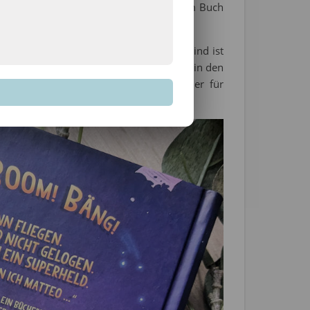
 Kräfte. Auch Kim kann Kraft aus diesem Buch
was ist ihre Aufgabe? Wo Superhelden sind ist
erauszufinden, wer für die vielen Löcher in den
n Schweinsteiger bedroht. Das Abenteuer für