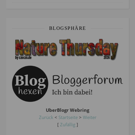
BLOGSPHÄRE
UberBlogr Webring
Zurück
<
Startseite
>
Weiter
[
Zufällig
]