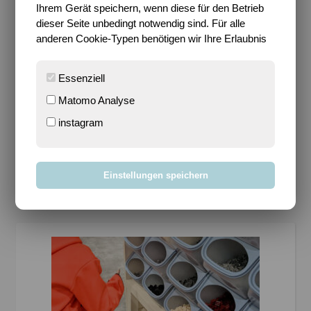
Ihrem Gerät speichern, wenn diese für den Betrieb
Sari
/
8. November 2022
/
0 Kommentare
dieser Seite unbedingt notwendig sind. Für alle
anderen Cookie-Typen benötigen wir Ihre Erlaubnis
Enthält (unbezahlte) Werbung* Im Oktober war es
hier unverschämt ruhig. Es gab für mich mehr
Essenziell
Auszeiten auf dem Blog als tatsächlich aktive
Phasen, aber das ist ok, denn es hatte seine Gründe.
Matomo Analyse
Im…
instagram
WEITERLESEN
Einstellungen speichern