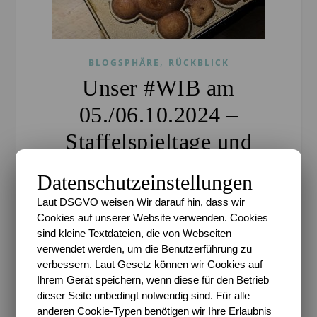
,
BLOGSPHÄRE
RÜCKBLICK
Unser #WIB am
05./06.10.2024 –
Staffelspieltage und
Klausurwahnsinn
Datenschutzeinstellungen
Sari
/
7. Oktober 2024
/
5 Kommentare
Laut DSGVO weisen Wir darauf hin, dass wir
Cookies auf unserer Website verwenden. Cookies
Enthält (unbezahlte) Werbung* Nach einer
sind kleine Textdateien, die von Webseiten
Erkältungswoche mit immerhin langem
verwendet werden, um die Benutzerführung zu
Wochenende für uns, kann nun die Normalität so
verbessern. Laut Gesetz können wir Cookies auf
langsam wieder bei uns einkehren. Netterweise
Ihrem Gerät speichern, wenn diese für den Betrieb
dieser Seite unbedingt notwendig sind. Für alle
beginnt die Saison der Kids so, dass sie beide am…
anderen Cookie-Typen benötigen wir Ihre Erlaubnis