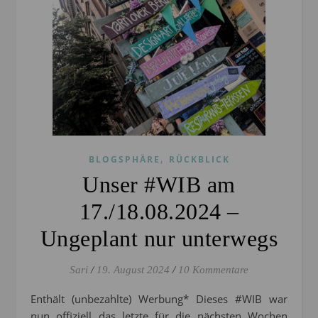
,
BLOGSPHÄRE
RÜCKBLICK
Unser #WIB am
17./18.08.2024 –
Ungeplant nur unterwegs
Sari
/
19. August 2024
/
10 Kommentare
Enthält (unbezahlte) Werbung* Dieses #WIB war
nun offiziell das letzte für die nächsten Wochen