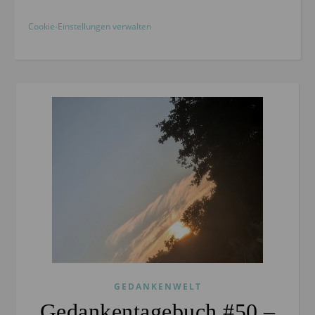
Cookie-Einstellungen verwalten
GEDANKENWELT
Gedankentagebuch #50 –