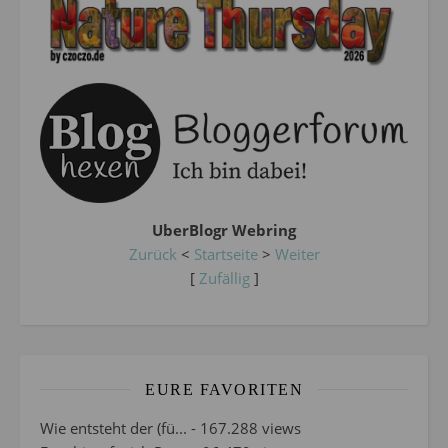
UberBlogr Webring
Zurück
<
Startseite
>
Weiter
[
Zufällig
]
EURE FAVORITEN
Wie entsteht der (fü...
- 167.288 views