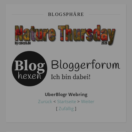
BLOGSPHÄRE
UberBlogr Webring
Zurück
<
Startseite
>
Weiter
[
Zufällig
]