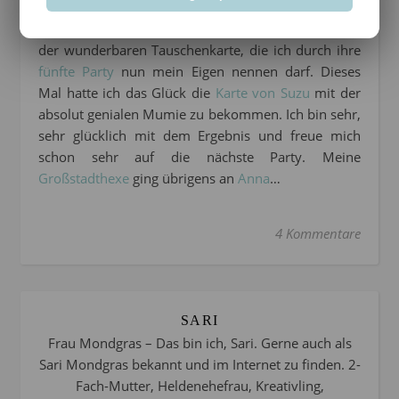
Gestern fand’ ich ihn dann übrigens auch im
Briefkasten:
Meine Brief von Maru zusammen mit
der wunderbaren Tauschenkarte, die ich durch ihre
fünfte Party
nun mein Eigen nennen darf. Dieses
Mal hatte ich das Glück die
Karte von Suzu
mit der
absolut genialen Mumie zu bekommen. Ich bin sehr,
sehr glücklich mit dem Ergebnis und freue mich
schon sehr auf die nächste Party. Meine
Großstadthexe
ging übrigens an
Anna
…
4 Kommentare
SARI
Frau Mondgras – Das bin ich, Sari. Gerne auch als
Sari Mondgras bekannt und im Internet zu finden. 2-
Fach-Mutter, Heldenehefrau, Kreativling,