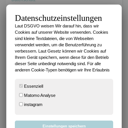
Impressum
Datenschutzeinstellungen
Bloggen mit Leidenschaft seit 14.03.2004
Laut DSGVO weisen Wir darauf hin, dass wir
Cookies auf unserer Website verwenden. Cookies
Cookie-Einstellungen verwalten
sind kleine Textdateien, die von Webseiten
verwendet werden, um die Benutzerführung zu
verbessern. Laut Gesetz können wir Cookies auf
Ihrem Gerät speichern, wenn diese für den Betrieb
dieser Seite unbedingt notwendig sind. Für alle
anderen Cookie-Typen benötigen wir Ihre Erlaubnis
,
BLOGSPHÄRE
ZEICHNEN IST TOLL
KaKao-Party, die 5.:
Essenziell
Mein Tauschobjekt
Matomo Analyse
instagram
20. Oktober 2010
Einstellungen speichern