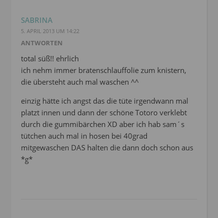
SABRINA
5. APRIL 2013 UM 14:22
ANTWORTEN
total süß!! ehrlich
ich nehm immer bratenschlauffolie zum knistern,
die übersteht auch mal waschen ^^
einzig hätte ich angst das die tüte irgendwann mal
platzt innen und dann der schöne Totoro verklebt
durch die gummibärchen XD aber ich hab sam´s
tütchen auch mal in hosen bei 40grad
mitgewaschen DAS halten die dann doch schon aus
*g*