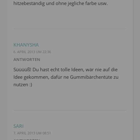
hitzebeständig und ohne jegliche farbe usw.
KHANYSHA
6. APRIL 2013 UM 22:36
ANTWORTEN
Süüüüß! Du hast echt tolle Ideen, wär nie auf die
Idee gekommen, dafür ne Gummibärchentüte zu
nutzen :)
SARI
7. APRIL 2013 UM 08:51