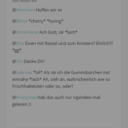
ANTWORTEN
@
Mmchen
: Hoffen wir es
@
Missi
: *cherry* *loving*
@
shira-hime
: Ach Gott, ok *lach*
@
Ella
: Einen mit Rassel und zum Knistern? Ehrlich??
*gg*
@
Uli
: Danke Dir!
@
Sabrina
: *löl* Als ob ich die Gummibärchen mit
einnähe *lach* Ah, sieh an, wahrscheinlich wie so
Frischhaltetüten oder so, oder?
@
Khanysha
: Hab das auch nur irgendwo mal
gelesen :)