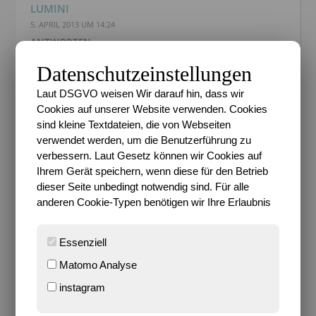
LUMINI
5. APRIL 2013 UM 14:24
ANTWORTEN
Tolle Idee und sehr schön geworden. Prima Idee mit
Datenschutzeinstellungen
der Gummibärchentüte, muss ich mir merken, denn
Laut DSGVO weisen Wir darauf hin, dass wir
ich will auch ein Knisterkissen nähen.
Cookies auf unserer Website verwenden. Cookies
sind kleine Textdateien, die von Webseiten
verwendet werden, um die Benutzerführung zu
verbessern. Laut Gesetz können wir Cookies auf
Ihrem Gerät speichern, wenn diese für den Betrieb
dieser Seite unbedingt notwendig sind. Für alle
SARI
anderen Cookie-Typen benötigen wir Ihre Erlaubnis
5. APRIL 2013 UM 14:34
ANTWORTEN
Essenziell
@
Sabrina
: Die Tüte ist natürlich leer und
aufgeschnitten. Nur noch das Plastik. Mit Inhalt
Matomo Analyse
fände ich jetzt doch komisch. Ich muss gestehen,
instagram
das mit dem Bratenschlauch habe ich noch nie
gehört. Was ist das?