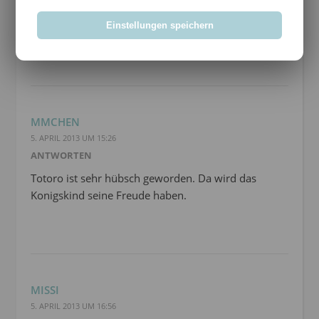
@
Lumini
: Einfach und effektiv. Danke!
Einstellungen speichern
MMCHEN
5. APRIL 2013 UM 15:26
ANTWORTEN
Totoro ist sehr hübsch geworden. Da wird das
Konigskind seine Freude haben.
MISSI
5. APRIL 2013 UM 16:56