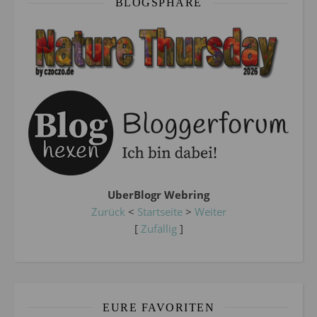
BLOGSPHÄRE
UberBlogr Webring
Zurück
<
Startseite
>
Weiter
[
Zufällig
]
EURE FAVORITEN