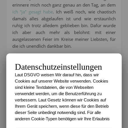
erinnere mich noch ganz genau an den Tag, an dem
ich “ja” gesagt habe
. Ich weiß noch, wie chaotisch
damals alles abgelaufen ist und wie erstaunlich
ruhig ich trotz alledem geblieben bin. Dafür wurde
ich aber auch mehr als belohnt: mit einer
ausgelassenen Feier im Kreise meiner Liebsten, für
die ich unendlich dankbar bin.
Datenschutzeinstellungen
Laut DSGVO weisen Wir darauf hin, dass wir
Cookies auf unserer Website verwenden. Cookies
sind kleine Textdateien, die von Webseiten
verwendet werden, um die Benutzerführung zu
verbessern. Laut Gesetz können wir Cookies auf
Ihrem Gerät speichern, wenn diese für den Betrieb
dieser Seite unbedingt notwendig sind. Für alle
Apropos Dankbarkeit:
Heutzutage ist es ja gang
anderen Cookie-Typen benötigen wir Ihre Erlaubnis
und gäbe, sich bei seinen Gästen und Gratulanten