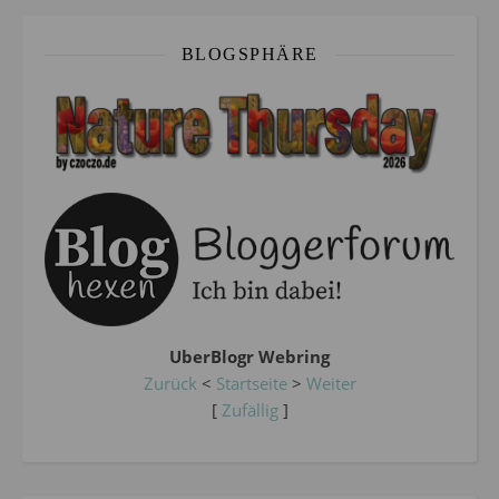
BLOGSPHÄRE
UberBlogr Webring
Zurück
<
Startseite
>
Weiter
[
Zufällig
]