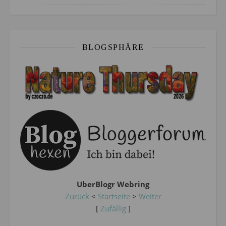
BLOGSPHÄRE
UberBlogr Webring
Zurück
<
Startseite
>
Weiter
[
Zufällig
]