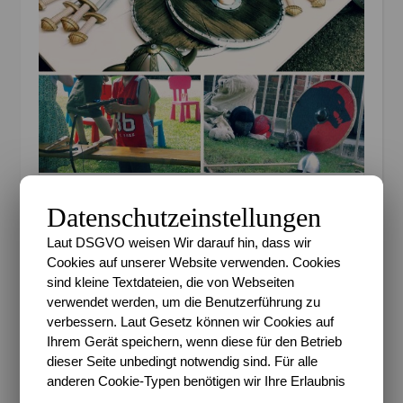
Wikinger, macht Euch bereit, Ausrüstung, Waffen,
Datenschutzeinstellungen
Spiele und mehr
Laut DSGVO weisen Wir darauf hin, dass wir
…bevor sie dann mit ihren Anführern auf große
Cookies auf unserer Website verwenden. Cookies
Schatzsuche gingen. Man sah sie nicht, hörte sie nur,
sind kleine Textdateien, die von Webseiten
wie sie sich von Busch zu Busch vorwärtskämpfen,
verwendet werden, um die Benutzerführung zu
mal mit Gebrüll, mal ganz leise und schleichend, um
verbessern. Laut Gesetz können wir Cookies auf
dann in Anschluss laut schreiend den Platz zu
Ihrem Gerät speichern, wenn diese für den Betrieb
dieser Seite unbedingt notwendig sind. Für alle
stürmen mit einem großen Drachenei in der Hand,
anderen Cookie-Typen benötigen wir Ihre Erlaubnis
das prall mit Wikinger-Goldmünzen gefüllt war für