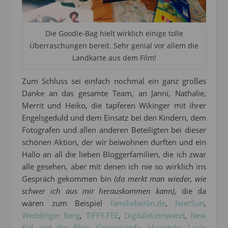
Die Goodie-Bag hielt wirklich einige tolle
Überraschungen bereit. Sehr genial vor allem die
Landkarte aus dem Film!
Zum Schluss sei einfach nochmal ein ganz großes
Danke an das gesamte Team, an Janni, Nathalie,
Merrit und Heiko, die tapferen Wikinger mit ihrer
Engelsgeduld und dem Einsatz bei den Kindern, dem
Fotografen und allen anderen Beteiligten bei dieser
schönen Aktion, der wir beiwohnen durften und ein
Hallo an all die lieben Bloggerfamilien, die ich zwar
alle gesehen, aber mit denen ich nie so wirklich ins
Gespräch gekommen bin
(da merkt man wieder, wie
schwer ich aus mir herauskommen kann)
, die da
wären zum Beispiel
familieberlin.de
,
feierSun
,
Weddinger Berg
,
TIFFY.FEE
,
DigitaleLeinwand
,
New
Kid and the Blog
,
Grosseköpfe
,
kleinstyle
,
Lucie