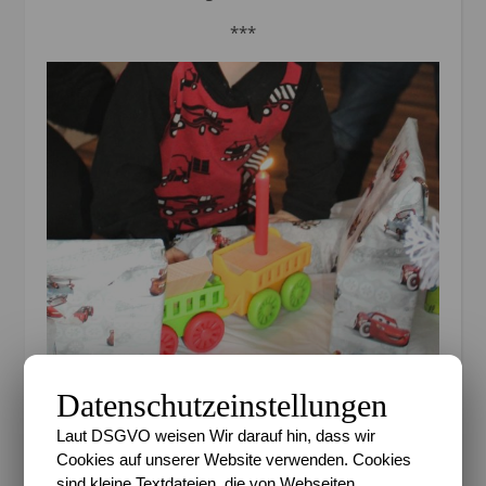
***
Datenschutzeinstellungen
Laut DSGVO weisen Wir darauf hin, dass wir
Cookies auf unserer Website verwenden. Cookies
Mein Lieblingsmoment mit meinen Kindern
–
sind kleine Textdateien, die von Webseiten