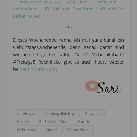
–
Schneekristalle aus Speerholz
–
Schweine –
Lebkuchen
–
DIY Pulli mit PomPoms
–
Wichteltüre
selber bauen
***
Dieses Wochenende nenne ich mal ganz banal ein
Geburtstagswochenende, denn genau damit sind
wir beide Tage beschäftigt *lach*. Mehr bildhafte
#Freitags5 Rückblicke gibt es auch heute wieder
bei
BerlinMitteMom
.
#Freitags5
#Freitagslieblinge
Alltäglich
Bücher
Berlin Mitte Mom
Familie
Geburtstag
Kinder
Weihnachten