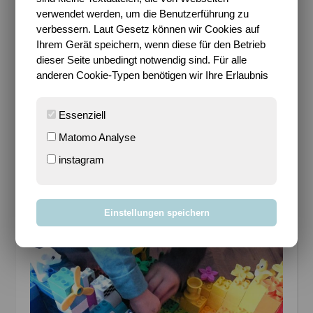
verwendet werden, um die Benutzerführung zu
Wir haben Geburtstag gefeiert
. Den
zweiten
verbessern. Laut Gesetz können wir Cookies auf
Geburtstag des Kleinen
und es ist schön zu sehen,
Ihrem Gerät speichern, wenn diese für den Betrieb
wie sehr die Kinder inzwischen miteinander agieren
dieser Seite unbedingt notwendig sind. Für alle
(auch wenn ich manchmal das Gefühl habe gleich
anderen Cookie-Typen benötigen wir Ihre Erlaubnis
stürzt das Haus ein bei dem Getobe). Nun ist also
auch mein zweites Baby wieder etwas größer
Essenziell
geworden und irgendwie gar kein Baby mehr
*seufz*. Es war ein schöner Geburtstag und beide
Matomo Analyse
Kinder hatten viel Spaß. Leider sind sie nun zum
instagram
Ende der Woche hin etwas angeschlagen, aber es
sind ja bald Ferien.
***
Einstellungen speichern