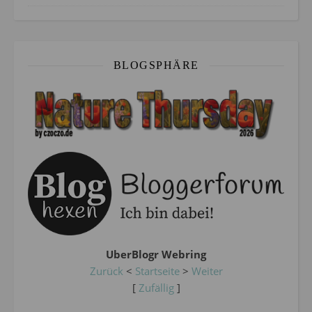
BLOGSPHÄRE
UberBlogr Webring
Zurück
<
Startseite
>
Weiter
[
Zufällig
]