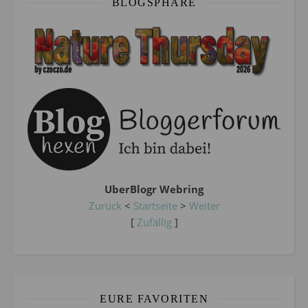
BLOGSPHÄRE
UberBlogr Webring
Zurück
<
Startseite
>
Weiter
[
Zufällig
]
EURE FAVORITEN