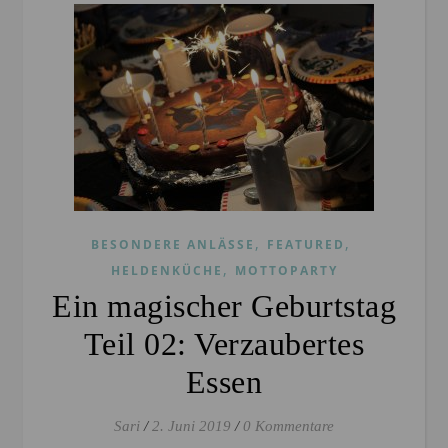
,
,
BESONDERE ANLÄSSE
FEATURED
,
HELDENKÜCHE
MOTTOPARTY
Ein magischer Geburtstag
Teil 02: Verzaubertes
Essen
Sari
/
2. Juni 2019
/
0 Kommentare