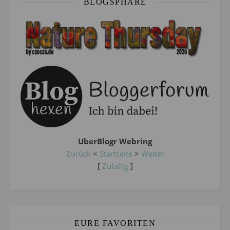
BLOGSPHÄRE
UberBlogr Webring
Zurück
<
Startseite
>
Weiter
[
Zufällig
]
EURE FAVORITEN