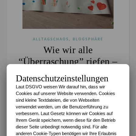
,
ALLTAGSCHAOS
BLOGSPHÄRE
Wie wir alle
“Überraschung” riefen –
Unser #WIB am
Datenschutzeinstellungen
25./26.05.2019
Laut DSGVO weisen Wir darauf hin, dass wir
Cookies auf unserer Website verwenden. Cookies
Sari
/
27. Mai 2019
/
0 Kommentare
sind kleine Textdateien, die von Webseiten
verwendet werden, um die Benutzerführung zu
Werbung (unbezahlt) – Der folgende Artikel enthält
verbessern. Laut Gesetz können wir Cookies auf
evtl. Bilder mit Produkten, die wir in unserem Alltag
Ihrem Gerät speichern, wenn diese für den Betrieb
nutzen oder Linkempfehlungen. Wir haben keine
dieser Seite unbedingt notwendig sind. Für alle
Bezahlung für das Zeigen oder Nutzen derselbigen
anderen Cookie-Typen benötigen wir Ihre Erlaubnis