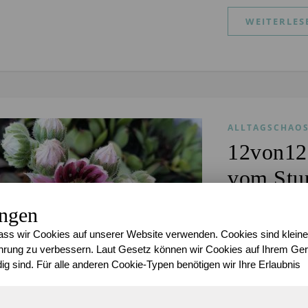
WEITERLES
ALLTAGSCHAO
12von12 
vom St
Sari
/
13. Juni 20
ungen
W
ss wir Cookies auf unserer Website verwenden. Cookies sind kleine
erbu
rung zu verbessern. Laut Gesetz können wir Cookies auf Ihrem Gerä
evt
ig sind. Für alle anderen Cookie-Typen benötigen wir Ihre Erlaubnis
All
keine Bezahlun
erhalten. Gekrac