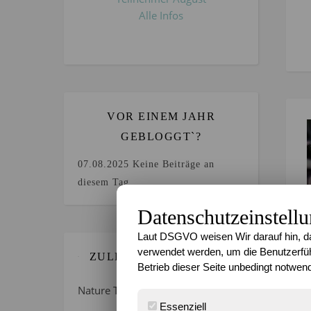
Alle Infos
VOR EINEM JAHR
GEBLOGGT`?
07.08.2025
Keine Beiträge an
diesem Tag.
Datenschutzeinstell
Laut DSGVO weisen Wir darauf hin, da
verwendet werden, um die Benutzerfüh
ZULETZT GEBLOGGT…
Betrieb dieser Seite unbedingt notwend
Nature Thursday 21/2026 –
Essenziell