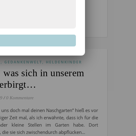
EN
,
,
S
GEDANKENWELT
HELDENKINDER
, was sich in unserem
verbirgt…
19
/
0 Kommentare
g uns doch mal deinen Naschgarten” hieß es vor
iger Zeit mal, als ich erwähnte, dass ich für die
nder kleine Stellen im Garten habe. Dort
 die sie sich zwischendurch abpflücken…