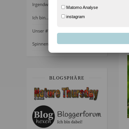
Irgendwie wie April, oder?
Matomo Analyse
instagram
Ich bin…
Unser #WIB am 01./02.08.2026 –
Spinnenalarm!
BLOGSPHÄRE