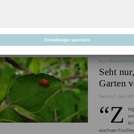
WEITERLES
Einstellungen speichern
ALLTAGSCHAO
Seht nur
Garten 
Sari
/
12. Juni 20
“Z
ei
ein
Ki
wachsen Früchte,