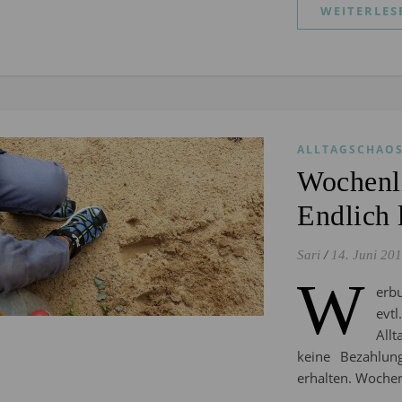
WEITERLES
ALLTAGSCHAO
Wochenli
Endlich 
Sari
/
14. Juni 20
W
erbu
evt
All
keine Bezahlun
erhalten. Woche