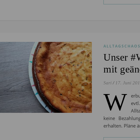
ALLTAGSCHAO
Unser #
mit geän
Sari
/
17. Juni 20
W
erbu
evt
All
keine Bezahlun
erhalten. Pläne 