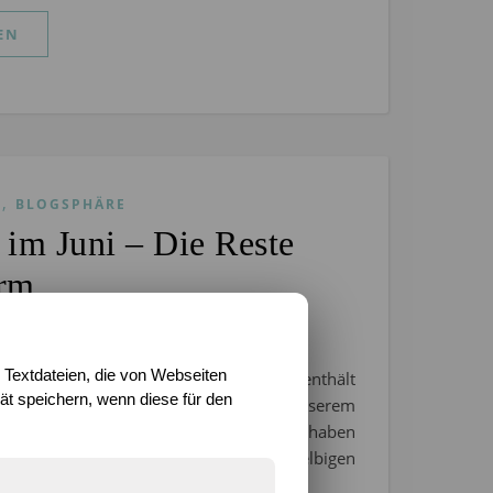
EN
,
S
BLOGSPHÄRE
im Juni – Die Reste
urm…
19
/
0 Kommentare
 Textdateien, die von Webseiten
ng (unbezahlt) – Der folgende Artikel enthält
t speichern, wenn diese für den
l. Bilder mit Produkten, die wir in unserem
tag nutzen oder Linkempfehlungen. Wir haben
g für das Zeigen oder Nutzen derselbigen
ht und geknallt hat…