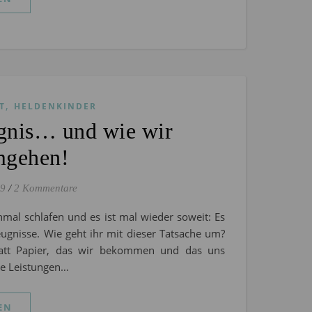
,
T
HELDENKINDER
gnis… und wie wir
mgehen!
19
/
2 Kommentare
nmal schlafen und es ist mal wieder soweit: Es
eugnisse. Wie geht ihr mit dieser Tatsache um?
latt Papier, das wir bekommen und das uns
die Leistungen…
EN