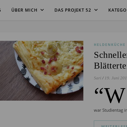
G
ÜBER MICH
DAS PROJEKT 52
KATEGO
HELDENKÜCHE
Schnell
Blättert
Sari
/
19. Juni 20
“W
war Studientag i
WEITERLES