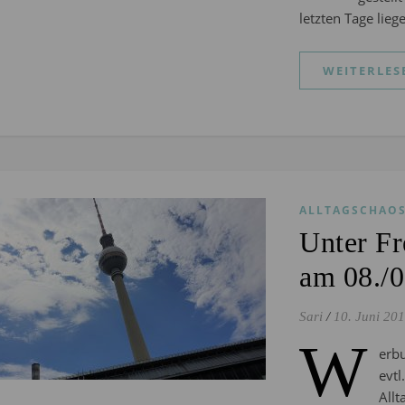
letzten Tage lie
WEITERLES
ALLTAGSCHAO
Unter F
am 08./
Sari
/
10. Juni 20
W
erbu
evt
All