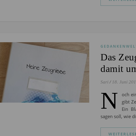
GEDANKENWEL
Das Zeu
damit u
Sari
/
18. Juni 20
N
och ei
gibt Z
Ein B
sagen soll, wie 
WEITERLES