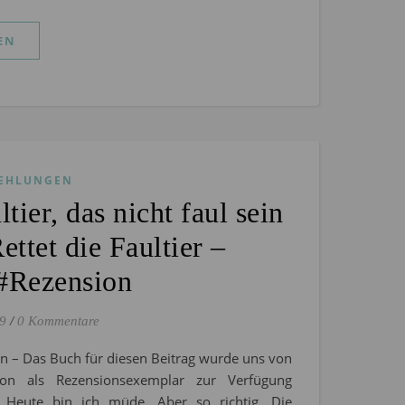
EN
EHLUNGEN
tier, das nicht faul sein
ettet die Faultier –
#Rezension
19
/
0 Kommentare
n – Das Buch für diesen Beitrag wurde uns von
tion als Rezensionsexemplar zur Verfügung
lt Heute bin ich müde. Aber so richtig. Die