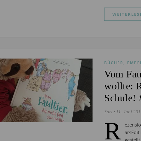
WEITERLES
,
BÜCHER
EMPF
Vom Faul
wollte: R
Schule! 
Sari
/
11. Juni 20
R
ezensio
arsEdi
gestel