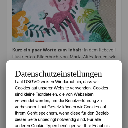
Kurz ein paar Worte zum Inhalt:
In dem liebevoll
illustrierten Bilderbuch von Marta Altés lernen wir
ein kleines Äffchen kennen. Dieses Äffchen liebt den
Dschungel und das Leben dort. Jedoch stößt es
Datenschutzeinstellungen
immer wieder auf Hindernisse, die es auf seine
Laut DSGVO weisen Wir darauf hin, dass wir
kleine Größe zurückführt. Es gibt so viele
Cookies auf unserer Website verwenden. Cookies
Situationen, in denen es nicht so schalten und
sind kleine Textdateien, die von Webseiten
walten kann, wie es gerne möchte. Entweder ist es
verwendet werden, um die Benutzerführung zu
aus der Sicht der anderen Äffchen noch zu klein für
verbessern. Laut Gesetz können wir Cookies auf
verschiedene Dinge oder es merkt selber, dass es an
Ihrem Gerät speichern, wenn diese für den Betrieb
etwas noch nicht heran kommt oder Dinge so
dieser Seite unbedingt notwendig sind. Für alle
machen kann, wie es seine Gefährten tun. Das nervt
anderen Cookie-Typen benötigen wir Ihre Erlaubnis