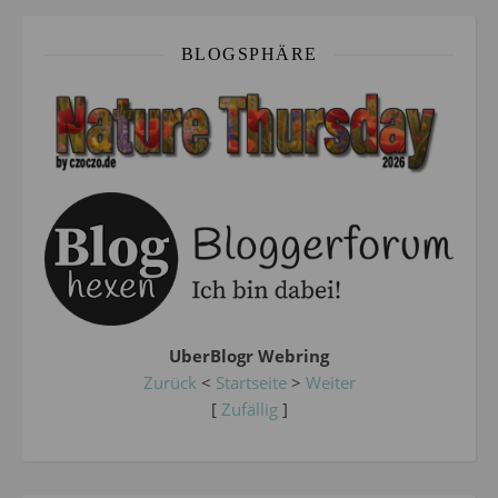
BLOGSPHÄRE
UberBlogr Webring
Zurück
<
Startseite
>
Weiter
[
Zufällig
]