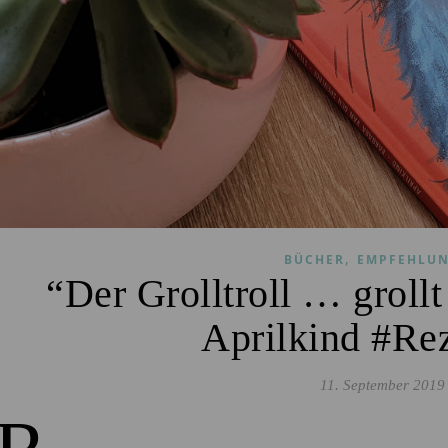
,
BÜCHER
EMPFEHLU
“Der Grolltroll … grollt
Aprilkind #Re
11. September 2019