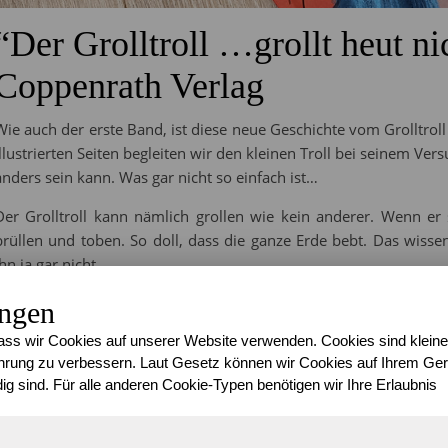
“Der Grolltroll …grollt heut n
Coppenrath Verlag
Wie auch der erste Band, ist diese neue Geschichte vom Grolltrol
illustrierten Seiten begleiten wir den kleinen Troll bei seinem Ve
anders sein kann. Was gar nicht so einfach ist…
Der Grolltroll kann nämlich grollen wie kein anderer. Wenn er 
brüllen und toben. So doll, dass die ganze Erde bebt. Das wiss
ihn ja gar nicht.
Bei einem gemütlichen Picknick stellen die Freunde beim Wolken
ungen
Grolltroll aussieht, doch das findet dieser gar nicht witzig. Also
ss wir Cookies auf unserer Website verwenden. Cookies sind kleine
er auch anders sein kann. So ganz ohne sich zu ärgern und gle
rung zu verbessern. Laut Gesetz können wir Cookies auf Ihrem Gerä
jedoch nicht so recht glauben und so wetten der Grolltroll und d
ig sind. Für alle anderen Cookie-Typen benötigen wir Ihre Erlaubnis
Doch der Grolltroll muss feststellen, dass das gar nicht so einf
diesem Tag gegen einen verschworen hat.