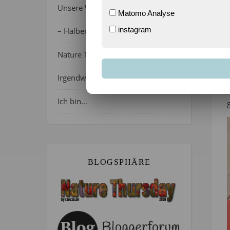
Unsere Wochenlieblinge 31/2026
Matomo Analyse
instagram
– Halber Alltag ist zurück
Nature Thursday 21/2026 –
Irgendwie wie April, oder?
Ich bin…
BLOGSPHÄRE