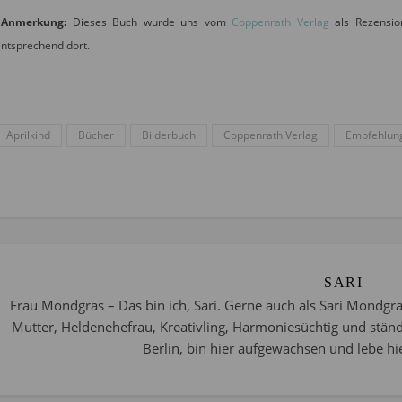
*
Anmerkung:
Dieses Buch wurde uns vom
Coppenrath Verlag
als Rezension
ntsprechend dort.
Aprilkind
Bücher
Bilderbuch
Coppenrath Verlag
Empfehlun
SARI
Frau Mondgras – Das bin ich, Sari. Gerne auch als Sari Mondgra
Mutter, Heldenehefrau, Kreativling, Harmoniesüchtig und stän
Berlin, bin hier aufgewachsen und lebe hie