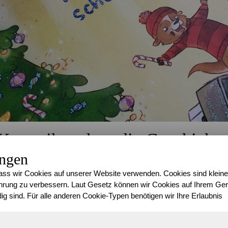
Kennt ihr schon die Geschicht
ungen
Onno ist ein Fischer und lebt mit seiner Frau Olga auf einer Hal
ss wir Cookies auf unserer Website verwenden. Cookies sind kleine
fleißig Fische gefangen, bis er von einen Tag auf den anderen au
rung zu verbessern. Laut Gesetz können wir Cookies auf Ihrem Gerä
mehr nachgehen konnte. So kam es, dass seine Frau Olga kurze
ig sind. Für alle anderen Cookie-Typen benötigen wir Ihre Erlaubnis
all die Dinge kümmert, die es auf ihrer kleinen, aber gemütlich
sollte aber noch einmal eine Veränderung erleben, als das Meer 
anschwemmte, der ihm nicht mehr von der Seite wich. Eine wund