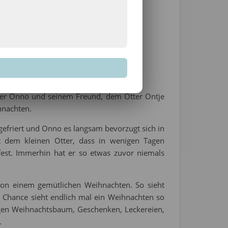
 sind das schönste
er und Alexandra
cher Onno und seinem Freund, dem Otter Ontje
ihnachten.
 gefriert und Onno es langsam bevorzugt sich in
t dem kleinen Otter, dass in wenigen Tagen
fest. Immerhin hat er so etwas zuvor niemals
on einem gemütlichen Weihnachten. So sieht
 Chance sieht endlich mal ein Weihnachten so
tigen Weihnachtsbaum, Geschenken, Leckereien,
.