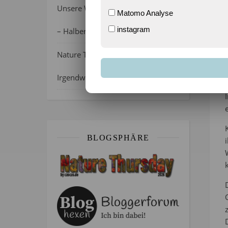
Unsere Wochenlieblinge 31/2026
Matomo Analyse
instagram
– Halber Alltag ist zurück
Nature Thursday 21/2026 –
Irgendwie wie April, oder?
BLOGSPHÄRE