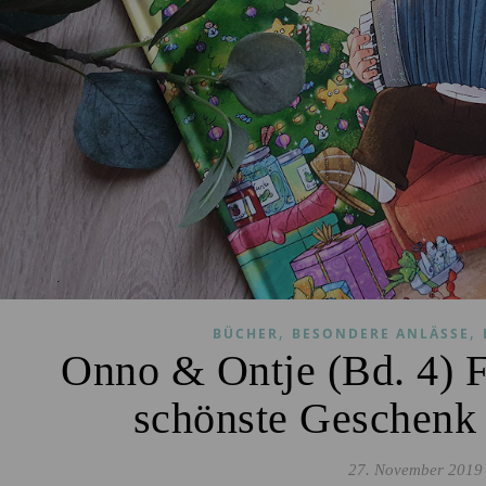
,
,
BÜCHER
BESONDERE ANLÄSSE
Onno & Ontje (Bd. 4) F
schönste Geschenk
27. November 2019