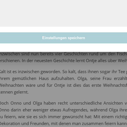
ihren Anfang findet.
“Onno & Ontje (Bd. 4) Freunde
Geschenk” von Thomas Spring
Einstellungen speichern
Langenbeck
Inzwischen sind nun bereits vier Geschichten rund um den Fis
erschienen. In der neuesten Geschichte lernt Ontje alles über We
Kalt ist es inzwischen geworden. So kalt, dass ihnen sogar ihr Tee
ihrem gemütlichen Haus aufzuhalten. Olga, seine Frau erzähl
Weihnachten wäre und für Ontje ist dies das erste Weihnachts
kennen gelernt.
Doch Onno und Olga haben recht unterschiedliche Ansichten v
Onno darin eher weniger etwas Aufregendes, während Olga ihre
zu feiern, wie sie es sich immer gewünscht hat: Mit einem rich
Dekoration und Freunden, mit denen man zusammen feiern kann