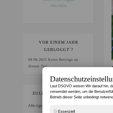
Alle Infos
VOR EINEM JAHR
GEBLOGGT`?
08.08.2025
Keine Beiträge an
diesem Tag.
Datenschutzeinstell
Laut DSGVO weisen Wir darauf hin, da
verwendet werden, um die Benutzerfüh
ZULETZT GEBLOGGT…
Betrieb dieser Seite unbedingt notwend
Alle irgendwie verrückt, oder?
Essenziell