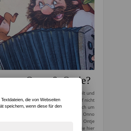
en von Onno & Ontje?
lig. Viele Jahre hat Onno das Meer besegelt und
 Textdateien, die von Webseiten
f einmal Seekrank wurde und seinem Beruf nicht
t speichern, wenn diese für den
rhand diese Aufgabe übernahm und er sich um
en Insel zu erledigen gab. Das Leben von Onno
plötzlich eines Tages den kleinen Otter Ontje
erbare Geschichte über Freundschaft, die hier