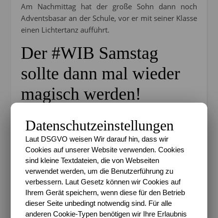
Am Nachmittag hat der große Sohn dann noch
Adventsbasar an der Schule, vor er mit seiner Klasse
einen Lichtertanz aufführt.
Der #WIB Samstag
sollte dann mal wieder
magisch werden!
Doch zuerst zog es uns noch einmal vor die Türe.
Datenschutzeinstellungen
Nun war es inzwischen richtig kalt und man hörte
morgens das Knistern der Leitungen, wenn ein Zug
Laut DSGVO weisen Wir darauf hin, dass wir
vorbei fuhr.
Cookies auf unserer Website verwenden. Cookies
sind kleine Textdateien, die von Webseiten
verwendet werden, um die Benutzerführung zu
verbessern. Laut Gesetz können wir Cookies auf
Ihrem Gerät speichern, wenn diese für den Betrieb
dieser Seite unbedingt notwendig sind. Für alle
anderen Cookie-Typen benötigen wir Ihre Erlaubnis