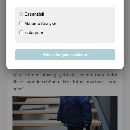
Essenziell
Matomo Analyse
instagram
Zeit also die Themoleggings wieder raus zu holen
Einstellungen speichern
und sich in einen gemütlichen Pullover
einzukuscheln. Aber ein bisschen wird man über die
Kälte immer hinweg getröstet, wenn man dafür
diese wunderschönen Frostfotos machen kann,
oder?