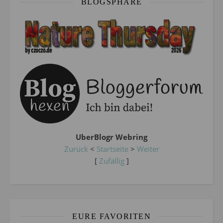
BLOGSPHÄRE
UberBlogr Webring
Zurück
<
Startseite
>
Weiter
[
Zufällig
]
EURE FAVORITEN