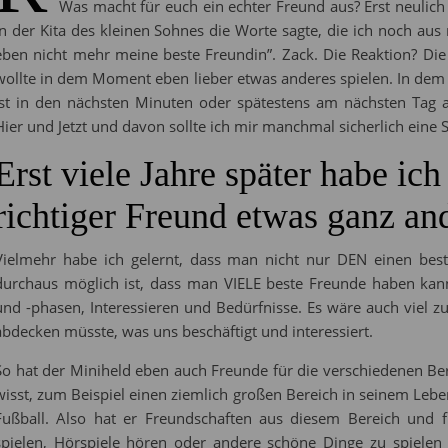
Was macht für euch ein echter Freund aus? Erst neulich
in der Kita des kleinen Sohnes die Worte sagte, die ich noch aus
eben nicht mehr meine beste Freundin”. Zack. Die Reaktion? Die 
wollte in dem Moment eben lieber etwas anderes spielen. In dem A
ist in den nächsten Minuten oder spätestens am nächsten Tag a
Hier und Jetzt und davon sollte ich mir manchmal sicherlich eine
Erst viele Jahre später habe ich
richtiger Freund etwas ganz an
Vielmehr habe ich gelernt, dass man nicht nur DEN einen best
durchaus möglich ist, dass man VIELE beste Freunde haben kan
und -phasen, Interessieren und Bedürfnisse. Es wäre auch viel zu
abdecken müsste, was uns beschäftigt und interessiert.
So hat der Miniheld eben auch Freunde für die verschiedenen Ber
wisst, zum Beispiel einen ziemlich großen Bereich in seinem Leben 
Fußball. Also hat er Freundschaften aus diesem Bereich und f
spielen, Hörspiele hören oder andere schöne Dinge zu spielen