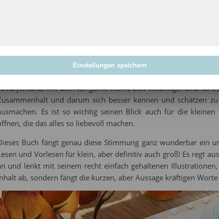
kann jemand sein, der sogar bei schlechtem Wetter gute Laune ver
von tierischer Natur sein. Alles ist möglich, wenn es darum geht
Es geht hierbei um Neugier, A
mehr…
Einstellungen speichern
Es ist jemand, mit dem ich gerne meine Zeit verbringe. Und sei 
Zusammenhalt und darum sich besser kennen und schätzen zu le
ausmachen. Es ist so wichtig seinen Blick auch für die klein
öffnen, die das alles so liebevoll machen.
Dieses Buch fängt genau diese Stimmung ganz wunderbar ein u
Lesen und Vorlesen für klein, aber definitiv auch groß! Es regt 
an und lenkt mit seinem recht einfach gehaltenen Illustrationen
Inhalt ab, sondern fängt die kurzen, aber Aussage kräftigen Worte 