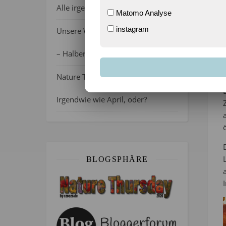
Alle irgendwie verrückt, oder?
Matomo Analyse
instagram
Unsere Wochenlieblinge 31/2026
– Halber Alltag ist zurück
Nature Thursday 21/2026 –
Irgendwie wie April, oder?
BLOGSPHÄRE