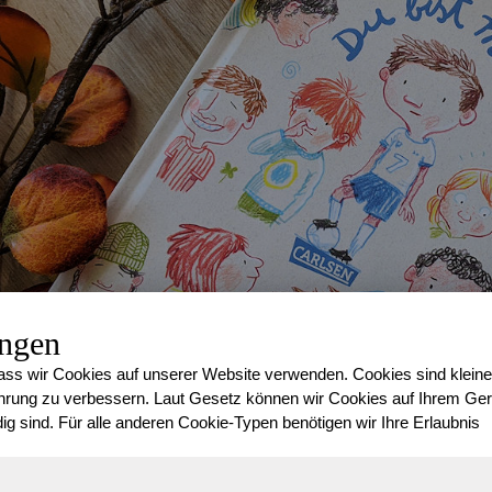
ungen
ss wir Cookies auf unserer Website verwenden. Cookies sind kleine
rung zu verbessern. Laut Gesetz können wir Cookies auf Ihrem Gerä
ig sind. Für alle anderen Cookie-Typen benötigen wir Ihre Erlaubnis
In dem Buch “
Du bist mein Freund, weil…
” erzählen Kinder a
ansehen. Manchmal sind diese Eigenschaften aktuell, manchm
Vergangenheit. Man kann ein Freund sein, weil man gerne mit Au