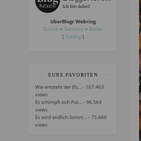
UberBlogr Webring
Zurück
<
Startseite
>
Weiter
[
Zufällig
]
EURE FAVORITEN
Wie entsteht der (fü...
- 167.463
views
Es schimpft sich Put...
- 96.564
views
Es wird endlich Somm...
- 75.660
views