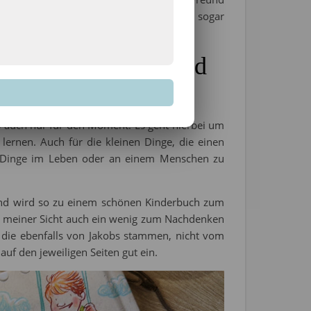
breitet, eine lustige Zahnlücke hat oder sogar
 in jemanden einen guten Freund zu sehen.
kzeptanz, Lachen und
es auch nur für den Moment. Es geht hierbei um
rnen. Auch für die kleinen Dinge, die einen
en Dinge im Leben oder an einem Menschen zu
nd wird so zu einem schönen Kinderbuch zum
aus meiner Sicht auch ein wenig zum Nachdenken
, die ebenfalls von Jakobs stammen, nicht vom
auf den jeweiligen Seiten gut ein.