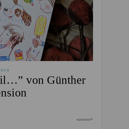
NGEN
eil…” von Günther
nsion
ezension*