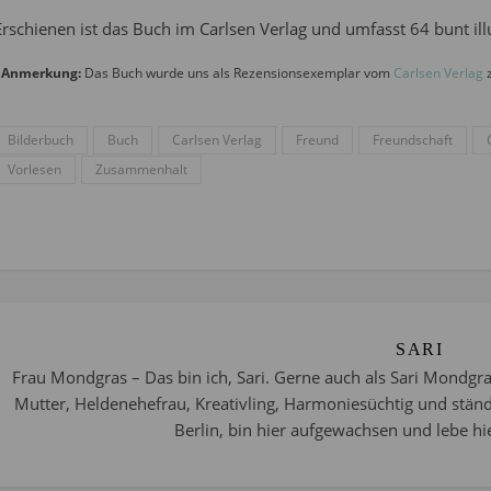
Erschienen ist das Buch im Carlsen Verlag und umfasst 64 bunt illu
*
Anmerkung:
Das Buch wurde uns als Rezensionsexemplar vom
Carlsen Verlag
z
Bilderbuch
Buch
Carlsen Verlag
Freund
Freundschaft
Vorlesen
Zusammenhalt
SARI
Frau Mondgras – Das bin ich, Sari. Gerne auch als Sari Mondgra
Mutter, Heldenehefrau, Kreativling, Harmoniesüchtig und stän
Berlin, bin hier aufgewachsen und lebe hie