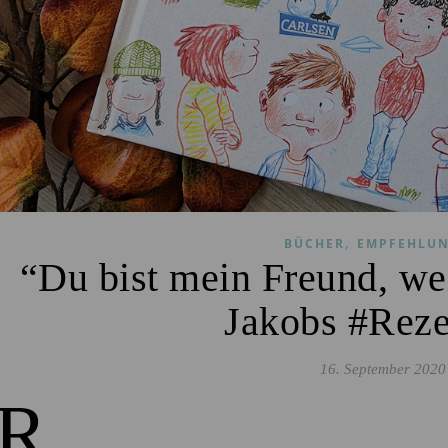
,
BÜCHER
EMPFEHLU
“Du bist mein Freund, w
Jakobs #Reze
16. September 2020
R