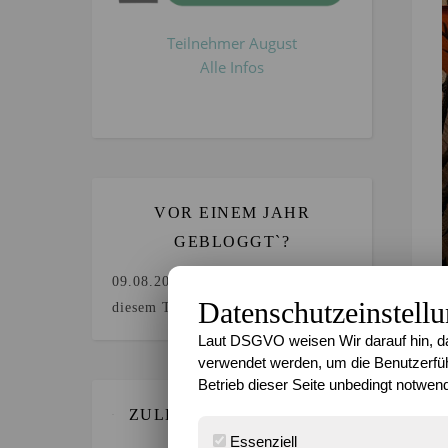
Teilnehmer August
Alle Infos
VOR EINEM JAHR
GEBLOGGT`?
09.08.2025
Keine Beiträge an
Datenschutzeinstell
diesem Tag.
Laut DSGVO weisen Wir darauf hin, da
verwendet werden, um die Benutzerfüh
Betrieb dieser Seite unbedingt notwend
ZULETZT GEBLOGGT…
Essenziell